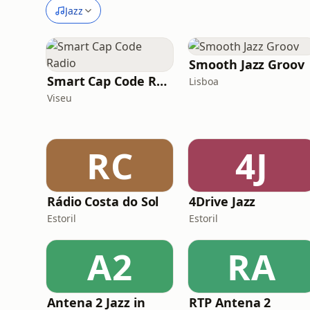
Jazz
Smooth Jazz Groov
Smart Cap Code Radio
Lisboa
Viseu
RC
4J
Rádio Costa do Sol
4Drive Jazz
Estoril
Estoril
A2
RA
Antena 2 Jazz in
RTP Antena 2