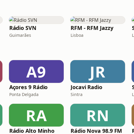
Rádio SVN
RFM - RFM Jazzy
Guimarães
Lisboa
A9
JR
Açores 9 Rádio
Jocavi Radio
Ponta Delgada
Sintra
RA
RN
Rádio Alto Minho
Rádio Nova 98.9 FM