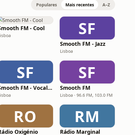
Populares
Mais recentes
A–Z
SF
Smooth FM - Cool
Lisboa
Smooth FM - Jazz
Lisboa
SF
SF
Smooth FM - Vocal Jazz
Smooth FM
Lisboa
Lisboa · 96.6 FM, 103.0 FM
RO
RM
Rádio Oxigénio
Rádio Marginal