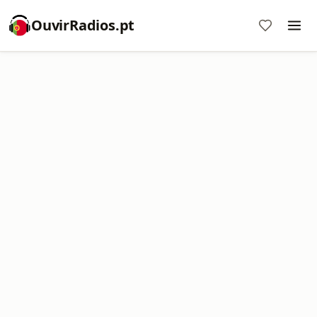
OuvirRadios.pt