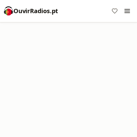
OuvirRadios.pt