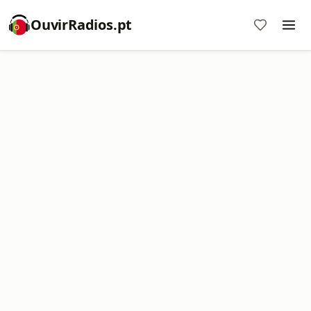
OuvirRadios.pt