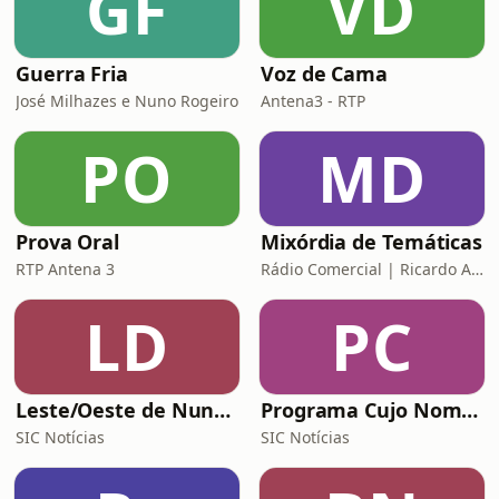
GF
VD
Guerra Fria
Voz de Cama
José Milhazes e Nuno Rogeiro
Antena3 - RTP
PO
MD
Prova Oral
Mixórdia de Temáticas
RTP Antena 3
Rádio Comercial | Ricardo Araújo Pereira
LD
PC
Leste/Oeste de Nuno Rogeiro
Programa Cujo Nome Estamos Legalmente Impedidos de Dizer
SIC Notícias
SIC Notícias