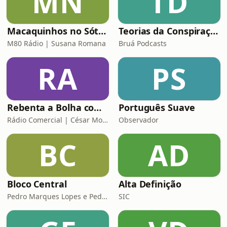
MN
TD
Macaquinhos no Sótão
Teorias da Conspiração
M80 Rádio | Susana Romana
Bruá Podcasts
RA
PS
Rebenta a Bolha com César Mourão
Português Suave
Rádio Comercial | César Mourão
Observador
BC
AD
Bloco Central
Alta Definição
Pedro Marques Lopes e Pedro Siza Vieira
SIC