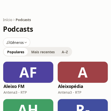
Início
Podcasts
Podcasts
Gêneros
Populares
Mais recentes
A–Z
AF
A
Aleixo FM
Aleixopédia
Antena3 - RTP
Antena3 - RTP
AH
R-