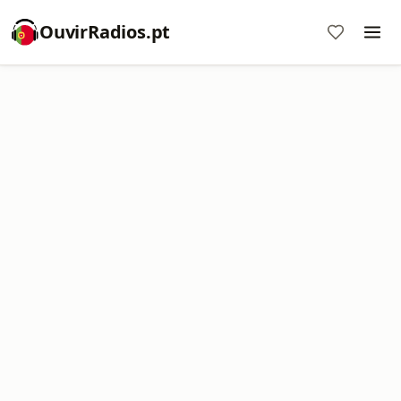
OuvirRadios.pt