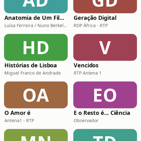
Anatomia de Um Filme de Terror
Geração Digital
Luísa Ferreira / Nuno Berkeley Cotter
RDP África - RTP
HD
V
Histórias de Lisboa
Vencidos
Miguel Franco de Andrade
RTP Antena 1
OA
EO
O Amor é
E o Resto é... Ciência
Antena1 - RTP
Observador