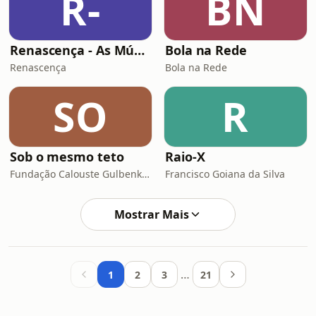
R-
BN
Renascença - As Músicas Espetaculares de Natal
Bola na Rede
Renascença
Bola na Rede
SO
R
Sob o mesmo teto
Raio-X
Fundação Calouste Gulbenkian
Francisco Goiana da Silva
Mostrar Mais
…
1
2
3
21