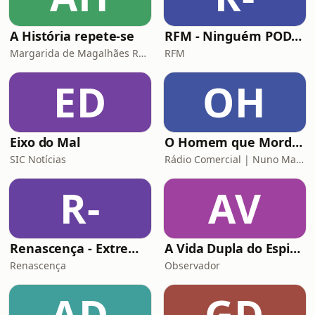
A História repete-se
RFM - Ninguém POD comigo
Margarida de Magalhães Ramalho e Lourenço Pereira Coutinho
RFM
ED
OH
Eixo do Mal
O Homem que Mordeu o Cão
SIC Notícias
Rádio Comercial | Nuno Markl
R-
AV
Renascença - Extremamente Desagradável
A Vida Dupla do Espião Traidor
Renascença
Observador
AD
GD