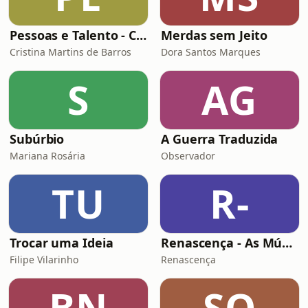
Pessoas e Talento - Conversas inspiradoras sobre gestão de pessoas
Merdas sem Jeito
Cristina Martins de Barros
Dora Santos Marques
S
AG
Subúrbio
A Guerra Traduzida
Mariana Rosária
Observador
TU
R-
Trocar uma Ideia
Renascença - As Músicas Espetaculares de Natal
Filipe Vilarinho
Renascença
BN
SO