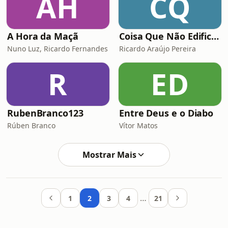
AH
CQ
A Hora da Maçã
Coisa Que Não Edifica Nem Destrói
Nuno Luz, Ricardo Fernandes
Ricardo Araújo Pereira
R
ED
RubenBranco123
Entre Deus e o Diabo
Rúben Branco
Vítor Matos
Mostrar Mais
…
1
2
3
4
21