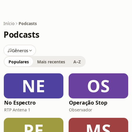
Início
Podcasts
Podcasts
Gêneros
Populares
Mais recentes
A–Z
NE
OS
No Espectro
Operação Stop
RTP Antena 1
Observador
PE
MS