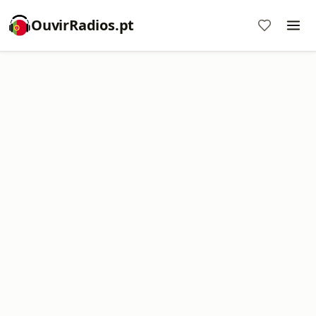
OuvirRadios.pt