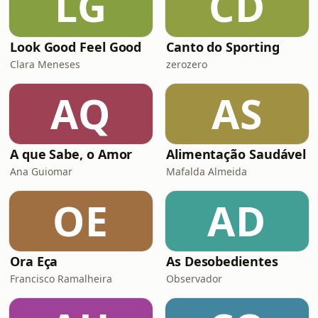
LG
CD
Look Good Feel Good
Canto do Sporting
Clara Meneses
zerozero
AQ
AS
A que Sabe, o Amor
Alimentação Saudável
Ana Guiomar
Mafalda Almeida
OE
AD
Ora Eça
As Desobedientes
Francisco Ramalheira
Observador