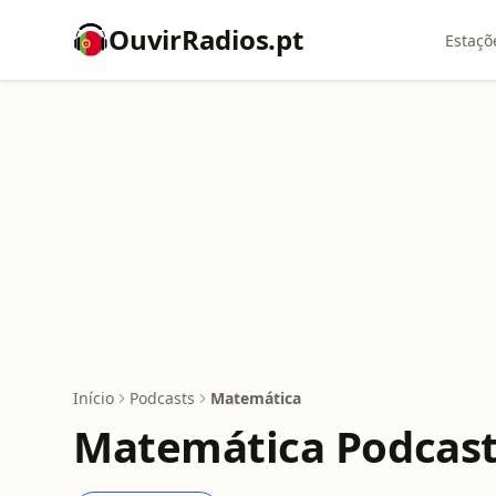
OuvirRadios.pt
Estaçõ
Início
Podcasts
Matemática
Matemática Podcas