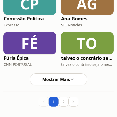
CP
AG
Comissão Política
Ana Gomes
Expresso
SIC Notícias
FÉ
TO
Fúria Épica
talvez o contrário seja o mesmo
CNN PORTUGAL
talvez o contrário seja o mesmo
Mostrar Mais
1
2