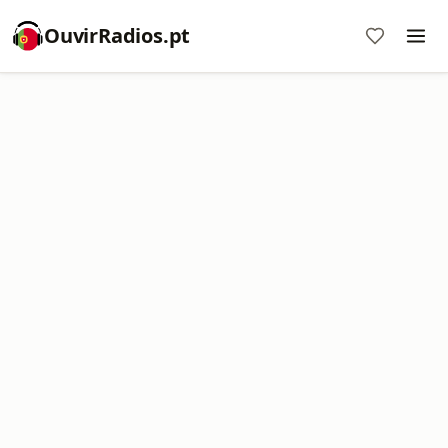
OuvirRadios.pt