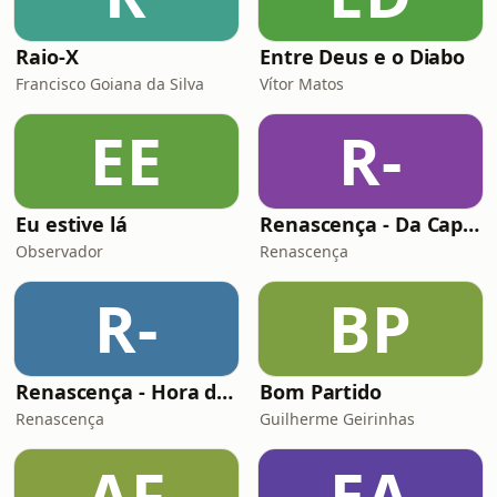
Raio-X
Entre Deus e o Diabo
Francisco Goiana da Silva
Vítor Matos
EE
R-
Eu estive lá
Renascença - Da Capa à Contracapa
Observador
Renascença
R-
BP
Renascença - Hora da Verdade
Bom Partido
Renascença
Guilherme Geirinhas
AF
EA