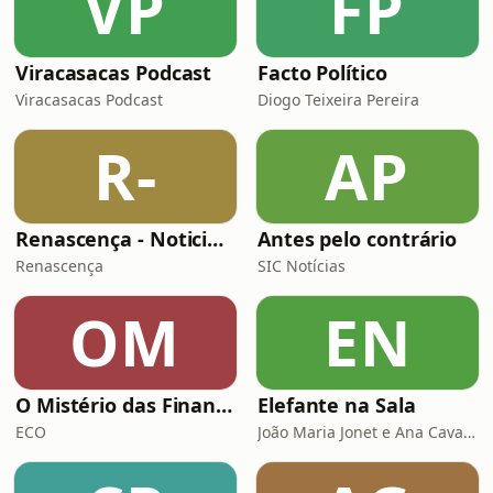
VP
FP
Viracasacas Podcast
Facto Político
Viracasacas Podcast
Diogo Teixeira Pereira
R-
AP
Renascença - Noticiários
Antes pelo contrário
Renascença
SIC Notícias
OM
EN
O Mistério das Finanças
Elefante na Sala
ECO
João Maria Jonet e Ana Cavalieri