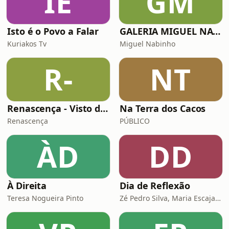
IÉ
GM
Isto é o Povo a Falar
GALERIA MIGUEL NABINHO - QUE PAÍS É ESTE / SEM TÍTULO
Kuriakos Tv
Miguel Nabinho
R-
NT
Renascença - Visto de Fora
Na Terra dos Cacos
Renascença
PÚBLICO
ÀD
DD
À Direita
Dia de Reflexão
Teresa Nogueira Pinto
Zé Pedro Silva, Maria Escaja, João Maria Jonet e Madalena Freire