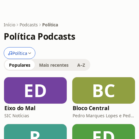
Início
Podcasts
Política
Política Podcasts
Política
Populares
Mais recentes
A–Z
ED
BC
Eixo do Mal
Bloco Central
SIC Notícias
Pedro Marques Lopes e Pedro Siza Vieira
R
ED