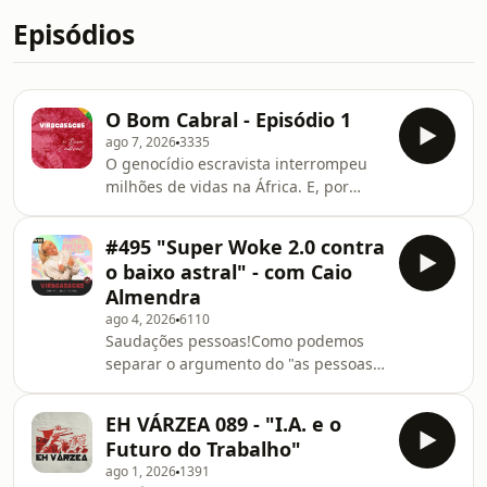
Episódios
O Bom Cabral - Episódio 1
ago 7, 2026
3335
O genocídio escravista interrompeu
milhões de vidas na África. E, por
meio dele, foi fundado Cabo Verde e
Brasil. Nessa primeira fase de O Bom
#495 "Super Woke 2.0 contra
Cabral, iremos contar a história dos
o baixo astral" - com Caio
povos do Saara Ocidental. Esse
Almendra
episódio tratará do Império de Gana,
ago 4, 2026
6110
uma formação multi-povos que durou
Saudações pessoas!Como podemos
do século III até o século XIII, teve
separar o argumento do "as pessoas
uma capital do tamanho de Londres,
andam muito chatas e moralistas" da
um poderoso exército e uma
espécie de "Carteirinha de Tiozão"
organização socia
EH VÁRZEA 089 - "I.A. e o
que acompanha usualmente a tirada?
Futuro do Trabalho"
Como criticar parte significativa da
ago 1, 2026
1391
"cultura woke" sem embarcar no seu