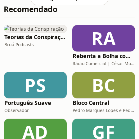
elas: as 'BroWars' e a forma como
Recomendado
todo um discurso ridículo de
identitarismo (o verdadeiro
"identitarismo" que faz mal) congrega
homens fracos e deprimidos a
RA
criarem uma narrativa onde são
Teorias da Conspiração
másculos, fortes, influentes e
Bruá Podcasts
capazes.
Rebenta a Bolha com César Mourão
Rádio Comercial | César Mourão
PS
BC
Português Suave
Bloco Central
Observador
Pedro Marques Lopes e Pedro Siza Vieira
AD
GF