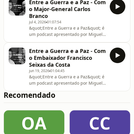
Entre a Guerra e a Paz - Com
O jornalista e escritor recebe
o Major-General Carlos
convidados para analisar os grandes
Branco
conflitos e a diplomacia internacional.
jul 4, 2026
01:07:54
Em cada episódio, explora os desafios
&quot;Entre a Guerra e a Paz&quot; é
globais do nosso tempo, combinando
um podcast apresentado por Miguel
análise e reflexão para um público
Szymanski sobre geopolítica e a
que quer acompanhar e compreender
influência que tem nas nossas vidas.
os temas da
Entre a Guerra e a Paz - Com
O jornalista e escritor recebe
o Embaixador Francisco
convidados para analisar os grandes
Seixas da Costa
conflitos e a diplomacia internacional.
jun 19, 2026
01:04:45
Em cada episódio, explora os desafios
&quot;Entre a Guerra e a Paz&quot; é
globais do nosso tempo, combinando
um podcast apresentado por Miguel
análise e reflexão para um público
Szymanski sobre geopolítica e a
que quer acompanhar e compreender
Recomendado
influência que tem nas nossas vidas.
os temas da
O jornalista e escritor recebe
convidados para analisar os grandes
OA
CC
conflitos e a diplomacia internacional.
Em cada episódio, explora os desafios
globais do nosso tempo, combinando
análise e reflexão para um público