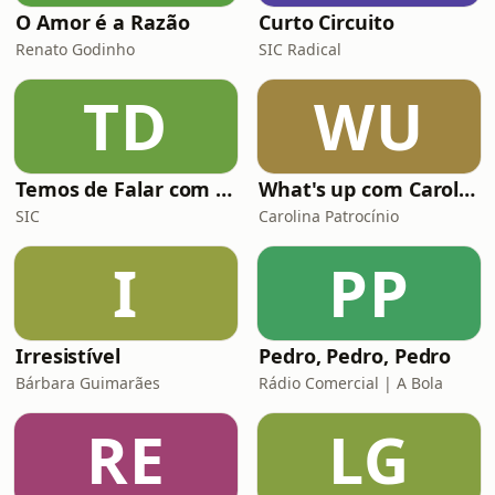
O Amor é a Razão
Curto Circuito
que quer acompanhar e compreender
os temas da
Renato Godinho
SIC Radical
TD
WU
Temos de Falar com Elas
What's up com Carolina Patrocínio
SIC
Carolina Patrocínio
I
PP
Irresistível
Pedro, Pedro, Pedro
Bárbara Guimarães
Rádio Comercial | A Bola
RE
LG