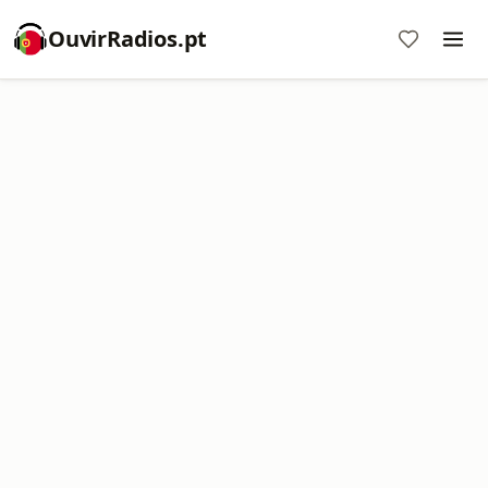
OuvirRadios.pt