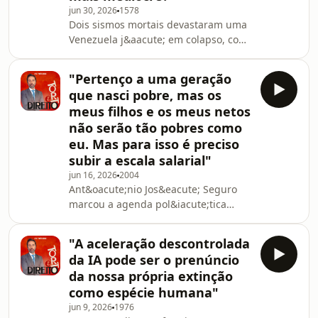
Administra&ccedil;&atilde;o Interna. A
jun 30, 2026
1578
Dois sismos mortais devastaram uma
pouco mais de um m&ecirc;s do fim
Venezuela j&aacute; em colapso, com
do prazo de execu&ccedil;&atilde;o do
mais de metade da
PRR, o comentador com
popula&ccedil;&atilde;o em pobreza
"Pertenço a uma geração
extrema. Em Portugal, a
que nasci pobre, mas os
posi&ccedil;&atilde;o dos tr&ecirc;s
meus filhos e os meus netos
maiores partidos na
não serão tão pobres como
vota&ccedil;&atilde;o da
eu. Mas para isso é preciso
Presta&ccedil;&atilde;o Social
&Uacute;nica d&aacute; que falar e a
subir a escala salarial"
controversa Lei da Mem&oacute;ria
jun 16, 2026
2004
Democr&aacute;tica de Pedro
Ant&oacute;nio Jos&eacute; Seguro
S&aacute;nchez &eacute; acusada de
marcou a agenda pol&iacute;tica
poder
numa semana em que a
presta&ccedil;&atilde;o social
"A aceleração descontrolada
&uacute;nica continuou a gerar
da IA pode ser o prenúncio
pol&eacute;mica. Os sal&aacute;rios
da nossa própria extinção
sobem, mas nem todos os sinais
como espécie humana"
s&atilde;o positivos e Bruxelas voltou
jun 9, 2026
1976
a fazer contas ao futuro das