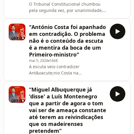
O Tribunal Constitucional chumbou
pela segunda vez, por unanimidade,
a perda de nacionalidade como pena
acess&oacute;ria, deixando o PSD
"António Costa foi apanhado
encurralado entre abandonar o tema
em contradição. O problema
ou entrar em rota de colis&atilde;o
não é o conteúdo da escuta
com o tribunal. Miguel Morgado
é a mentira da boca de um
explica que o problema central reside
Primeiro-ministro"
no princ&iacute;pio da igualdade
&mdash; a lei n&atilde;o pode tratar
mai 5, 2026
1668
A escuta veio contradizer
de forma diferente os cidad&atilde;os
Ant&oacute;nio Costa na
portugueses de
Opera&ccedil;&atilde;o Influencer.
Portugal e Espanha est&atilde;o a
“Miguel Albuquerque já
preocupar Schengen e o PIB
'disse' a Luís Montenegro
portugu&ecirc;s est&aacute; a
que a partir de agora o tom
estagnar. Est&aacute; tudo em cima
vai ser de ameaça constante
da mesa com o Miguel Morgado, no
até terem as reivindicações
Torto e Direito da semana de 3 de
maio.See omnystudio.com/listener for
que os madeirenses
privacy information.
pretendem”