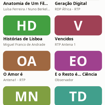
Anatomia de Um Filme de Terror
Geração Digital
Luísa Ferreira / Nuno Berkeley Cotter
RDP África - RTP
HD
V
Histórias de Lisboa
Vencidos
Miguel Franco de Andrade
RTP Antena 1
OA
EO
O Amor é
E o Resto é... Ciência
Antena1 - RTP
Observador
MN
TD