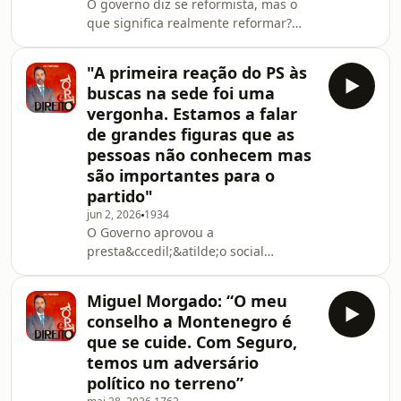
O governo diz se reformista, mas o
pens&otilde;es portuguesas. E ainda,
que significa realmente reformar?
a condena&ccedil;&atilde;o de
Lu&iacute;s Neves enfrentou os
tr&ecirc;s anos e meio, com pena
primeiros grandes testes como
suspensa, para o
"A primeira reação do PS às
ministro da
buscas na sede foi uma
Administra&ccedil;&atilde;o Interna
vergonha. Estamos a falar
em Espanha. Agrava-se a crise
de grandes figuras que as
pol&iacute;tica e a Intelig&ecirc;ncia
pessoas não conhecem mas
Artificial come&ccedil;a a assustar
at&eacute; quem a criou. Est&aacute;
são importantes para o
tudo em cima da mesa, no Torto e
partido"
Direito, com Miguel Morgado.See
jun 2, 2026
1934
omnystudio.com/
O Governo aprovou a
presta&ccedil;&atilde;o social
&uacute;nica com novas
condi&ccedil;&otilde;es de acesso
Miguel Morgado: “O meu
&agrave; Judici&aacute;ria e fez
conselho a Montenegro é
buscas em Juntas Socialistas de
que se cuide. Com Seguro,
Lisboa e na sede do PS. Nos Estados
temos um adversário
Unidos instala-se uma pergunta
político no terreno”
inquietante: o IRS est&aacute; mesmo