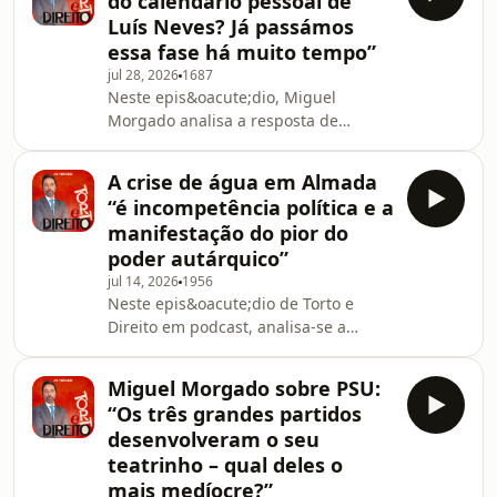
do calendário pessoal de
&ldquo;mentiras&rdquo; de Pedro
Luís Neves? Já passámos
S&aacute;nchez sobre o caso. Em
essa fase há muito tempo”
Portugal, comenta os dados do
jul 28, 2026
1687
crescimento do PIB e avalia a
Neste epis&oacute;dio, Miguel
confer&ecirc;ncia de imprensa de
Morgado analisa a resposta de
Lu&iacute;s Neves, com nota
Lu&iacute;s Neves &agrave;s
negativa. Ou&ccedil;a este
suspeitas de que &eacute; alvo por
epis&oacute;dio do Torto e Dir
A crise de água em Almada
parte do Minist&eacute;rio
“é incompetência política e a
P&uacute;blico, bem como a
manifestação do pior do
rea&ccedil;&atilde;o do Governo e da
poder autárquico”
oposi&ccedil;&atilde;o ao caso.
jul 14, 2026
1956
Comenta ainda o v&iacute;deo de
Neste epis&oacute;dio de Torto e
Andr&eacute; Ventura a circular pelos
Direito em podcast, analisa-se a
corredores desertos do Parlamento,
deten&ccedil;&atilde;o do
que classifica como uma
l&iacute;der da oposi&ccedil;&atilde;o
"manipula&ccedil;&atilde;
Miguel Morgado sobre PSU:
da Guin&eacute;-Bissau, os cortes de
“Os três grandes partidos
&aacute;gua em Almada e as
desenvolveram o seu
&ldquo;imprud&ecirc;ncias&rdquo;,
teatrinho – qual deles o
segundo Miguel Morgado, do
mais medíocre?”
ministro da