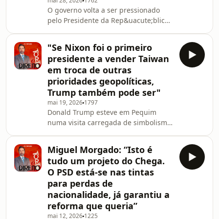
proib&iacute;do para sempre de
mai 28, 2026
1762
O governo volta a ser pressionado
bater &agrave; porta dos Trump?
pelo Presidente da Rep&uacute;blica.
Estes e outros temas est&atilde;o em
Ant&oacute;nio Jos&eacute; Seguro
cima da mesa, no Torto
criticou a resposta do governo de
"Se Nixon foi o primeiro
Montenegro relativamente &agrave;s
presidente a vender Taiwan
a&ccedil;&otilde;es no terreno das
em troca de outras
regi&otilde;es afetadas pelas
prioridades geopolíticas,
tempestades, o que marcou a
Trump também pode ser"
posi&ccedil;&atilde;o do mais
rec&eacute;m &nbsp;Presidente
mai 19, 2026
1797
Donald Trump esteve em Pequim
eleito. Seguro fala em &ldquo;falhas
numa visita carregada de simbolismo,
de coordena&ccedil;&atilde;o e de co
rivalidade estrat&eacute;gica e
desconfian&ccedil;a, porque o
Miguel Morgado: “Isto é
Parlamento debateu a defesa
tudo um projeto do Chega.
nacional com PS e Chega novamente
O PSD está-se nas tintas
alinhados. Tudo em cima da mesa no
para perdas de
Torto e Direito com o Miguel
nacionalidade, já garantiu a
Morgado.&nbsp;See
omnystudio.com/listener for privacy
reforma que queria”
information.
mai 12, 2026
1225