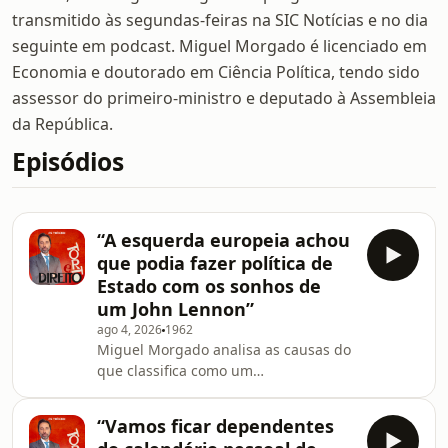
transmitido às segundas-feiras na SIC Notícias e no dia
seguinte em podcast. Miguel Morgado é licenciado em
Economia e doutorado em Ciência Política, tendo sido
assessor do primeiro-ministro e deputado à Assembleia
da República.
Episódios
“A esquerda europeia achou
que podia fazer política de
Estado com os sonhos de
um John Lennon”
ago 4, 2026
1962
Miguel Morgado analisa as causas do
que classifica como um
&ldquo;desastre&rdquo; em Ceuta,
que provocou a morte de quase uma
“Vamos ficar dependentes
centena de pessoas, e aponta as