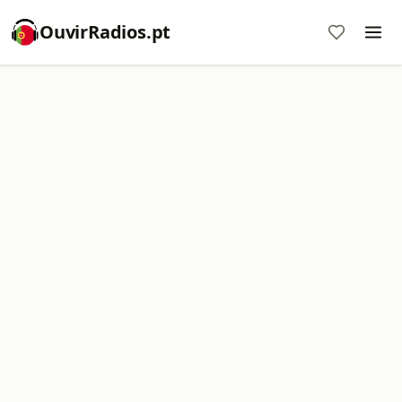
OuvirRadios.pt