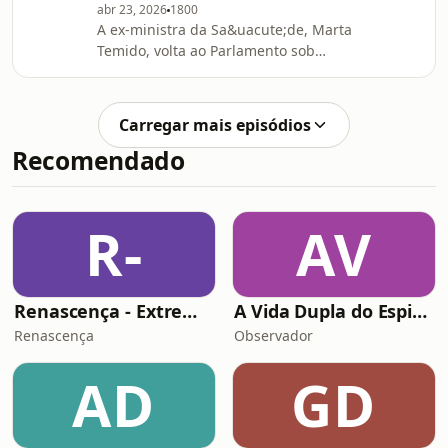
abr 23, 2026
1800
A ex-ministra da Sa&uacute;de, Marta
Temido, volta ao Parlamento sob
press&atilde;o. As regi&otilde;es
aut&oacute;nomas sobem o tom
pol&iacute;tico e em Barcelona as
Carregar mais episódios
esquerdas tentaram recentrar-se.
Recomendado
Tudo isto em cima da mesa no Torto e
Direito desta semana com Miguel
Morgado &nbsp; &nbsp;See
omnystudio.com/listener for privacy
R-
AV
information.
Renascença - Extremamente Desagradável
A Vida Dupla do Espião Traidor
Renascença
Observador
AD
GD