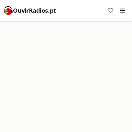
OuvirRadios.pt