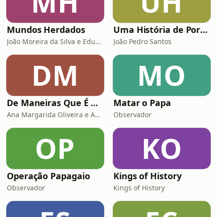
MH
UH
Mundos Herdados
Uma História de Portugal
João Moreira da Silva e Eduardo Esteves
João Pedro Santos
DM
MO
De Maneiras Que É Assim...
Matar o Papa
Ana Margarida Oliveira e Ana Margarida Rosa
Observador
OP
KO
Operação Papagaio
Kings of History
Observador
Kings of History