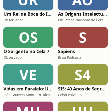
Um Rei na Boca do Inferno
As Origens Intelectuais da Revolução
Observador
Biblioteca Nacional de Portugal
OS
S
O Sargento na Cela 7
Sapiens
Observador
Bruá Podcasts
VE
S4
Vidas em Paralelo: Um Podcast com História
SIS: 40 Anos de Segredos
João Gouveia Monteiro, Ricardo Venâncio
Celso Paiva Sol