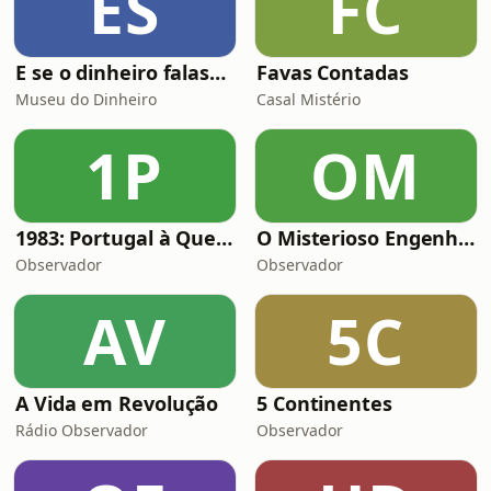
ES
FC
E se o dinheiro falasse?
Favas Contadas
Museu do Dinheiro
Casal Mistério
1P
OM
1983: Portugal à Queima-Roupa
O Misterioso Engenheiro Jardim
Observador
Observador
AV
5C
A Vida em Revolução
5 Continentes
Rádio Observador
Observador