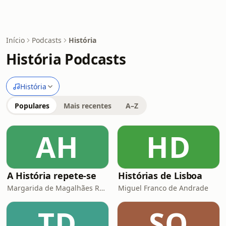
Início
Podcasts
História
História Podcasts
História
Populares
Mais recentes
A–Z
AH
HD
A História repete-se
Histórias de Lisboa
Margarida de Magalhães Ramalho e Lourenço Pereira Coutinho
Miguel Franco de Andrade
TD
SO