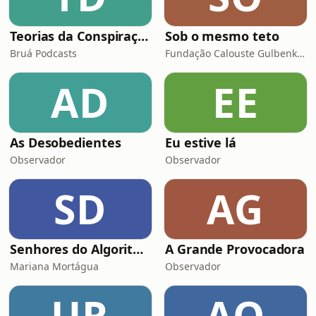
Teorias da Conspiração
Sob o mesmo teto
Bruá Podcasts
Fundação Calouste Gulbenkian
AD
EE
As Desobedientes
Eu estive lá
Observador
Observador
SD
AG
Senhores do Algoritmo
A Grande Provocadora
Mariana Mortágua
Observador
UR
AO