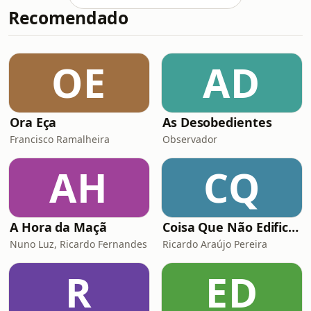
Recomendado
OE
AD
Ora Eça
As Desobedientes
Francisco Ramalheira
Observador
AH
CQ
A Hora da Maçã
Coisa Que Não Edifica Nem Destrói
Nuno Luz, Ricardo Fernandes
Ricardo Araújo Pereira
R
ED