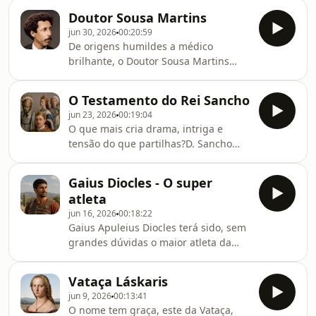
caso de Pedro, Duque de Coimbra, da
Doutor Sousa Martins
sua mulher Isabel e da mãe do futuro
jun 30, 2026
00:20:59
rei, Leonor.
De origens humildes a médico
brilhante, o Doutor Sousa Martins
tornou-se numa figura amada
sobretudo pelos menos afortunados
O Testamento do Rei Sancho
que procuravam a cura nas suas
jun 23, 2026
00:19:04
consultas. A sua generosidade valeu-
O que mais cria drama, intriga e
lhe uma aura de santo.
tensão do que partilhas?D. Sancho
deixou em testamento às filhas
Teresa, Sancha e Mafalda um
Gaius Diocles - O super
generoso destino, mas o seu sucessor
atleta
D. Afonso II não gostou da última
jun 16, 2026
00:18:22
vontade do pai. Resultado? Uma
Gaius Apuleius Diocles terá sido, sem
grande confusão.
grandes dúvidas o maior atleta da
Antiguidade. Uma espécie de CR7 do
Circo Máximo de Roma! E o mais
Vataça Láskaris
incrivel é que, também ele era
jun 9, 2026
00:13:41
português, ou melhor, oriundo da
O nome tem graça, este da Vataça,