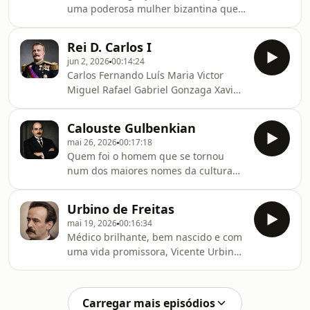
Lusitânia.
uma poderosa mulher bizantina que
veio para à corte de D. Dinis e se
tornou amiga e confidente de D.
Rei D. Carlos I
Isabel. Mas como é que se deu
jun 2, 2026
00:14:24
tamanha mudança na sua vida?
Carlos Fernando Luís Maria Victor
Miguel Rafael Gabriel Gonzaga Xavier
Francisco de Assis José Simão, não é a
lista de inscritos para uma excursão
Calouste Gulbenkian
ao Aquário Vasco da Gama, mas o
mai 26, 2026
00:17:18
nome do seu fundador, o Rei D.
Quem foi o homem que se tornou
Carlos. O seu fim é sobejamente
num dos maiores nomes da cultura
conhecido, mas a sua vida? Como terá
em Portugal? Um hábil negociador ou
sido?
amante da arte acima de qualquer
Urbino de Freitas
coisa?
mai 19, 2026
00:16:34
Médico brilhante, bem nascido e com
uma vida promissora, Vicente Urbino
de Freitas foi acusado de ter
envenenado membros da sua própria
família. Teria sido culpado ou
Carregar mais episódios
inocente?