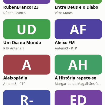
RubenBranco123
Entre Deus e o Diabo
Rúben Branco
Vítor Matos
UD
AF
Um Dia no Mundo
Aleixo FM
RTP Antena 1
Antena3 - RTP
A
AH
Aleixopédia
A História repete-se
Antena3 - RTP
Margarida de Magalhães Ramalho e Lourenço Pereira Coutinho
R-
ED