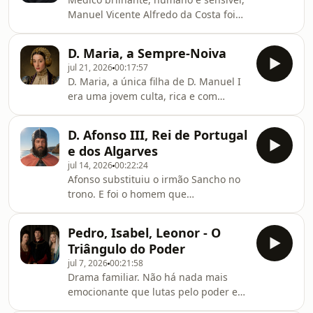
Manuel Vicente Alfredo da Costa foi
pioneiro da obstetrícia em Portugal.
Lisboa homenageou-o dando o seu
D. Maria, a Sempre-Noiva
nome à maternidade. Quantas
jul 21, 2026
00:17:57
pessoas conhece que nasceram ali?
D. Maria, a única filha de D. Manuel I
era uma jovem culta, rica e com
enorme poder. Talvez por não lhe
apetecer partilhar isso tudo com um
D. Afonso III, Rei de Portugal
marido arranjado para satisfazer
e dos Algarves
caprichos políticos e diplomáticos,
jul 14, 2026
00:22:24
resolveu ficar solteira.
Afonso substituiu o irmão Sancho no
trono. E foi o homem que
definitivamente conquistou o Algarve,
fazendo com que as fronteiras que,
Pedro, Isabel, Leonor - O
com tanta dificuldade negociou,
Triângulo do Poder
sejam quase as mesmas que hoje
jul 7, 2026
00:21:58
temos. Se alguma vez mergulhou nas
Drama familiar. Não há nada mais
águas algarvias, não sabemos.
emocionante que lutas pelo poder e
conspirações com parentesco. Foi o