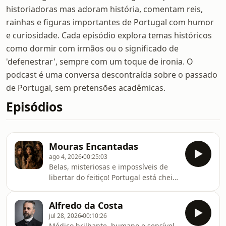
historiadoras mas adoram história, comentam reis,
rainhas e figuras importantes de Portugal com humor
e curiosidade. Cada episódio explora temas históricos
como dormir com irmãos ou o significado de
'defenestrar', sempre com um toque de ironia. O
podcast é uma conversa descontraída sobre o passado
de Portugal, sem pretensões acadêmicas.
Episódios
Mouras Encantadas
ago 4, 2026
00:25:03
Belas, misteriosas e impossíveis de
libertar do feitiço! Portugal está cheio
de referências a mouras e às lendas
que as acompanham. Será trágico
Alfredo da Costa
destino ficar para sempre à espera do
jul 28, 2026
00:10:26
momento em que a magia as liberte?
Médico brilhante, humano e sensível,