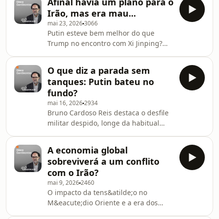
Afinal havia um plano para o
debatem ainda o papel de Zapatero e
Irão, mas era mau...
o impacto dos esc&acirc;ndalos de
mai 23, 2026
3066
corrup&ccedil;&atilde;o.See
Putin esteve bem melhor do que
omnystudio.com/listener for privacy
Trump no encontro com Xi Jinping?
information.
Bruno Cardoso Reis analisa ainda o
&ldquo;mau plano&rdquo; dos EUA
O que diz a parada sem
para o Ir&atilde;o e o papel sombra (e
tanques: Putin bateu no
influente) de Raul Castro no regime
fundo?
cubano.See omnystudio.com/listener
mai 16, 2026
2934
for privacy information.
Bruno Cardoso Reis destaca o desfile
militar despido, longe da habitual
montra de poderio. Ainda a crise
pol&iacute;tica no Reino Unido e a
A economia global
aproxima&ccedil;&atilde;o entre Lula
sobreviverá a um conflito
e Trump: apenas conveni&ecirc;ncia
com o Irão?
eleitoral? See
mai 9, 2026
2460
omnystudio.com/listener for privacy
O impacto da tens&atilde;o no
information.
M&eacute;dio Oriente e a era dos
rob&ocirc;s na Ucr&acirc;nia