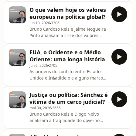
Ir&atilde;o? Bruno Cardoso Reis
O que valem hoje os valores
acredita que Trump apenas adiou o
europeus na política global?
problema nuclear sem resolver as
jun 13, 2026
3306
tens&otilde;es de fundo na
Bruno Cardoso Reis e Jaime Nogueira
regi&atilde;o.See
Pinto analisam a crise dos valores
omnystudio.com/listener for privacy
europeus e o novo populismo.
information.
Exploram tamb&eacute;m choque
EUA, o Ocidente e o Médio
entre elites e massas e impacto das
Oriente: uma longa história
pot&ecirc;ncias na pol&iacute;tica
jun 6, 2026
2705
internacional atualSee
As origens do conflito entre Estados
omnystudio.com/listener for privacy
Unidos e Ir&atilde;o e alguns marcos
information.
nas rela&ccedil;&otilde;es entre
Ocidente e Isl&atilde;o. Uma viagem
Justiça ou política: Sánchez é
por v&aacute;rios s&eacute;culos de
vítima de um cerco judicial?
Hist&oacute;ria.See
mai 30, 2026
3655
omnystudio.com/listener for privacy
Bruno Cardoso Reis e Diogo Noivo
information.
analisam a fragilidade do governo
espanhol, o revisionismo
hist&oacute;rico do "regime de 78" e