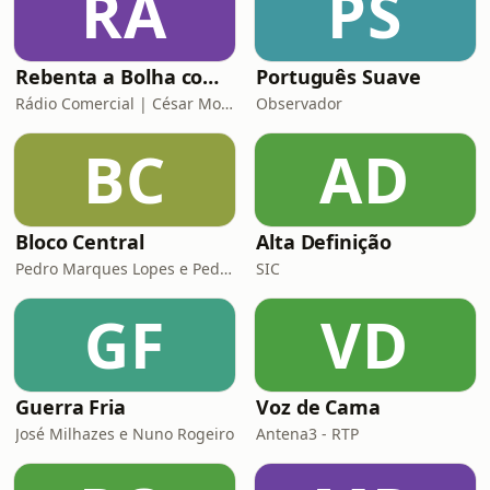
RA
PS
Rebenta a Bolha com César Mourão
Português Suave
Rádio Comercial | César Mourão
Observador
BC
AD
Bloco Central
Alta Definição
Pedro Marques Lopes e Pedro Siza Vieira
SIC
GF
VD
Guerra Fria
Voz de Cama
José Milhazes e Nuno Rogeiro
Antena3 - RTP