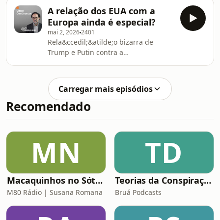
surpreendem? Bruno Cardoso Reis
A relação dos EUA com a
analisa ainda a nova postura da
Europa ainda é especial?
Coreia do Norte e os riscos
mai 2, 2026
2401
ambientais e pol&iacute;ticos no
Rela&ccedil;&atilde;o bizarra de
&Aacute;rtico.See
Trump e Putin contra a
omnystudio.com/listener for privacy
resist&ecirc;ncia ucraniana
information.
surpreende? Bruno Cardoso Reis
analisa ainda a crise no M&eacute;dio
Carregar mais episódios
Oriente, numa altura em que Cuba,
Recomendado
segundo Trump, &eacute; o
pr&oacute;ximo alvo dos EUA.See
omnystudio.com/listener for privacy
information.
MN
TD
Macaquinhos no Sótão
Teorias da Conspiração
M80 Rádio | Susana Romana
Bruá Podcasts