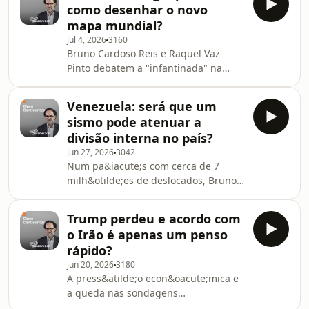
como desenhar o novo
do cessar-fogo no Ir&atilde;o e o risco
mapa mundial?
no Estreito de Ormuz.See
jul 4, 2026
3160
omnystudio.com/listener for privacy
Bruno Cardoso Reis e Raquel Vaz
information.
Pinto debatem a "infantinada" na
FIFA, o eixo autorit&aacute;rio
Pequim-Moscovo e a crise na
Venezuela: será que um
Venezuela. E ainda os sucessos e
sismo pode atenuar a
erros da pol&iacute;tica externa
divisão interna no país?
norte-americana.See
jun 27, 2026
3042
omnystudio.com/listener for privacy
Num pa&iacute;s com cerca de 7
information.
milh&otilde;es de deslocados, Bruno
Cardoso Reis explica como o
terramoto serve de teste &agrave;
Trump perdeu e acordo com
solidez do Estado. Ainda a viragem
o Irão é apenas um penso
&agrave; direita na Am&eacute;rica
rápido?
Latina e a crise no Reino Unido.See
jun 20, 2026
3180
omnystudio.com/listener for privacy
A press&atilde;o econ&oacute;mica e
information.
a queda nas sondagens
for&ccedil;aram o recuo de Trump no