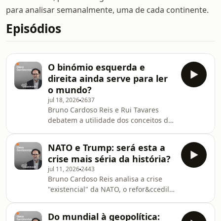
para analisar semanalmente, uma de cada continente.
Episódios
O binómio esquerda e
direita ainda serve para ler
o mundo?
jul 18, 2026
2637
Bruno Cardoso Reis e Rui Tavares
debatem a utilidade dos conceitos de
esquerda e direita. Abordam ainda a
heran&ccedil;a colonial, a
NATO e Trump: será esta a
ascens&atilde;o do populismo e a
crise mais séria da história?
necessidade de di&aacute;logos
jul 11, 2026
2443
maduros sobre o passado.See
Bruno Cardoso Reis analisa a crise
omnystudio.com/listener for privacy
"existencial" da NATO, o refor&ccedil;o
information.
militar portugu&ecirc;s e a
produ&ccedil;&atilde;o ucraniana de
Do mundial à geopolítica:
m&iacute;sseis. Ainda a fragilidade