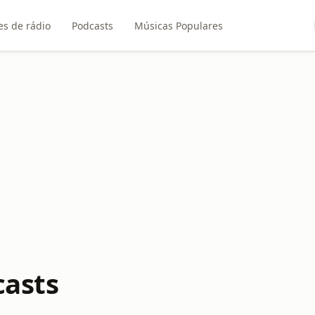
es de rádio
Podcasts
Músicas Populares
casts