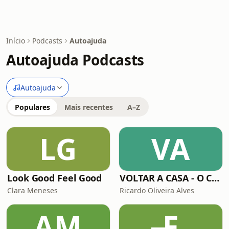
Início
Podcasts
Autoajuda
Autoajuda Podcasts
Autoajuda
Populares
Mais recentes
A–Z
LG
VA
Look Good Feel Good
VOLTAR A CASA - O Caminho Interior
Clara Meneses
Ricardo Oliveira Alves
AM
̶F