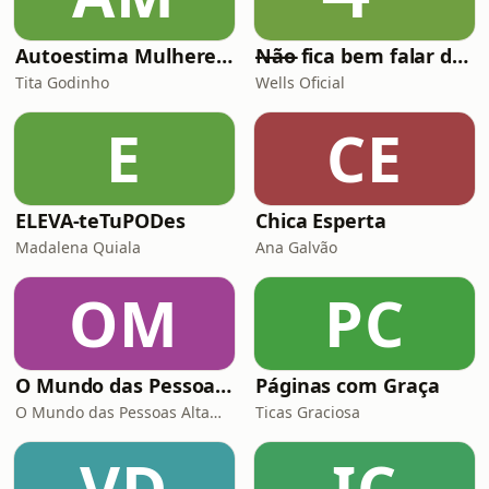
Autoestima Mulheres 40 + Gestão Emocional, Amor-Próprio, Autoestima, Confiança, Limites
̶N̶ã̶o̶ fica bem falar de...
Tita Godinho
Wells Oficial
E
CE
ELEVA-teTuPODes
Chica Esperta
Madalena Quiala
Ana Galvão
OM
PC
O Mundo das Pessoas Altamente Sensíveis por Sofia Loureiro
Páginas com Graça
O Mundo das Pessoas Altamente Sensíveis por Sofia Loureiro
Ticas Graciosa
VD
IC