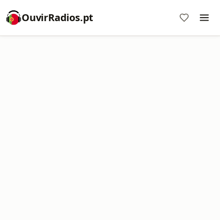
OuvirRadios.pt