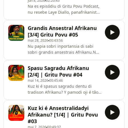
jun 8, 2026
02:20:43
projetu ki ten komu objetivu uni
Na es episódiu di Gritu Povu Podcast,
komunidadi reggae na Kau Verdi
nu resebe Laye Diallo, panafrikanista,
através di música, kultura y
pa un konversa fundu sobri polítika di
konsiensia.Durante konversa, nu
Senegal, lideransa Afrikanu y futuru
Grandis Ansestral Afrikanu
di kontinenti.Nu analisa papel di kes
[3/4] Gritu Povu #05
principais líderes ki marka istória di
mai 28, 2026
00:43:56
Senegal y influénsia ki poténsias
Nu papia sobri inportansia di sabi
stranjeru, spesialmenti França, ten na
sobri grandis ansestrais Afrikanu.Nu
trajétoria di pais.Nu também papia
refleti sobri figuras ki até oji ta
sobri nesesidadi di Áfrika ganha más
kontinua ta inspira Afrikanu.Más ki
autonomia, diminui depend
Spasu Sagradu Afrikanu
nomis istóriku, es konversa ta mostra
[2/4] | Gritu Povu #04
ma ancestralidadi também é
mai 14, 2026
00:45:46
kontinuidade, resisténsia y
Kuz ki é spasus sagradu dentu di
konsiensia.
tradison Afrikanu? Y pamodi oji é tão
inportanti nu rekonstrui nos própriu
spasus di pertença, espiritualidadi y
Kuz ki é Ansestralidadyi
ligason ansestral?Na es episódju, nu
Afrikanu? [1/4] | Gritu Povu
papia sobri kolonialismu, identidadi,
#03
komunidade y nesesidadi di nu
mai 7, 2026
00:49:37