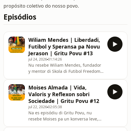
propósito coletivo do nosso povo.
Episódios
Wiliam Mendes | Liberdadi,
Futibol y Speransa pa Novu
Jerason | Gritu Povu #13
jul 24, 2026
01:14:26
Nu resebe Wiliam Mendes, fundador
y mentor di Skola di Futibol Freedom,
un projetu sosial ki ta muda vida di
txeu jovens y kriansas di komunidádi
Moises Almada | Vida,
di Bela Vista.Nu konxi si trajetória di
Valoris y Reflexon sobri
vida, marikadu pa momentus difísil,
Sociedade | Gritu Povu #12
desafio y superason. Wiliam partilha
jul 22, 2026
02:05:38
lison ki vida ensina-l y modi ki es
Na es episódiu di Gritu Povu, nu
speriénsias ta sirbi komu inspirason
resebe Moises pa un konversa leve,
pa orienta novas gerasons.Nu papia
ma xeu di reflexon, sobri vida,
sobri Skola di Futibol Freedom y