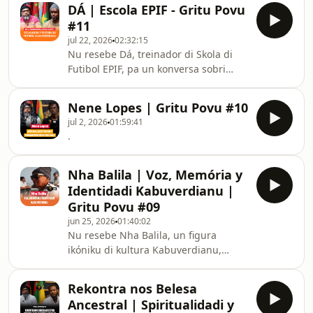
trabadju y valoris ki ta orienta nos
DÁ | Escola EPIF - Gritu Povu
sosiedade.Nu papia sobri kaminhu di
#11
kada pessoa, inportánsia di trabadju,
jul 22, 2026
02:32:15
perseveransa, caráter y modi ki
Nu resebe Dá, treinador di Skola di
valoris sosial sta muda ku tempu.Más
Futibol EPIF, pa un konversa sobri
ki un konversa, es é un konviti pa
futibol, edukason y formason di
para, pensa y refleti sobri kuzê ki
jovens.Nu papia sobri trajetu di
realmente ten valor na vida y tipu di
Nene Lopes | Gritu Povu #10
Seleçon Nasional, trabadju di ekipa ki
sociedade k
jul 2, 2026
01:59:41
ta sta pá tras di susezu di Tubarons
.
Azuis y impurtánsia di kada pessoa ki
ta faze parti di engrenajen di un
ekipa.Dá também partilha si
Nha Balila | Voz, Memória y
experiénsia komu treinador, valoris ki
Identidadi Kabuverdianu |
el ta transmiti pa ses alunus y papel
Gritu Povu #09
di futibol
jun 25, 2026
01:40:02
Nu resebe Nha Balila, un figura
ikóniku di kultura Kabuverdianu,
konxedu pa si kontribuison na batuku,
finaçon y preservason di nos
Rekontra nos Belesa
patrimóniu kultural.Mesmo sendo
Ancestral | Spiritualidadi y
invisual, Nha Balila nunka dexa ses