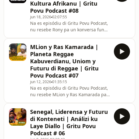
Kultura Afrikanu | Gritu
limitason impedi-l participa
Povu Podcast #08
ativamente na vida kultural di país. Ao
jun 18, 2026
02:07:55
longu di anos, el forma grupus,
Na es episódiu di Gritu Povu Podcast,
skrebe ses própriu letra y torna un
nu resebe Rony pa un konversa fundu
referénsia na valorizason di
sobri espiritualidadi Afrikanu, dança,
identidade Kabuverdianu.Oji, txeu
estétika, identidadi y o belu ki foi
MLion y Ras Kamarada |
retiradu di povus Afrikanu ao longu di
Planeta Reggae
istória.Nu refleti sobri modi ki
Kabuverdianu, Uniom y
kolonialismu y narrativas dominanti
Futuru di Reggae | Gritu
afeta nos relason ku nos kultura, nos
Povu Podcast #07
korpu, nos espiritualidadi y nos forma
di odja belesa.Na konversa, nu
jun 12, 2026
01:35:15
Na es episódiu di Gritu Povu Podcast,
também aborda tradisons espiritual
nu resebe MLion y Ras Kamarada pa
un konversa inspirador sobri ses
trajetória di vida, música y missão
Senegal, Liderensa y Futuru
dentu di movimentu reggae.Nu papia
di Konteneti | Análizi ku
sobri desafios, aprendizajen y
Laye Diallo | Gritu Povu
experiénsias ki marka ses kaminhu, y
Podcast # 06
tanben sobri Planeta Reggae, un