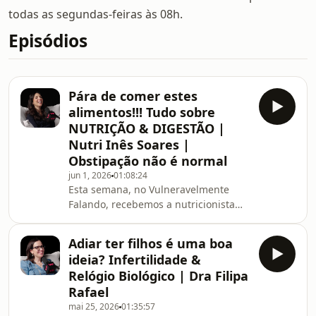
todas as segundas-feiras às 08h.
Episódios
Pára de comer estes
alimentos!!! Tudo sobre
NUTRIÇÃO & DIGESTÃO |
Nutri Inês Soares |
Obstipação não é normal
jun 1, 2026
01:08:24
Esta semana, no Vulneravelmente
Falando, recebemos a nutricionista
Inês Soares para uma conversa sem
filtros sobre aquilo que o nosso
Adiar ter filhos é uma boa
intestino nos tenta dizer todos os dias
ideia? Infertilidade &
e muitas vezes ignoramos!Falámos
Relógio Biológico | Dra Filipa
sobre obesidade, obstipação, diarreia,
Rafael
intolerâncias alimentares, probióticos,
mai 25, 2026
01:35:57
alimentação moderna e a ligação