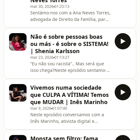
Neves Torres
numa vida inteira! O sucesso
mar 30, 2026
01:25:13
financeiro das suas empresas falam
Sentámo-nos com a Ana Neves Torres,
por si só, mas hoje entramos na sua
advogada de Direito da Família, para
mente, e percebemos exatamente o
falar sobre aquilo que quase
que teve que fazer para chegar onde
ninguém quer discutir antes de
est
Não é sobre pessoas boas
casar… mas que faz toda a diferença
ou más - é sobre o SISTEMA!
quando tudo acaba: convenções
| Shenia Karlsson
antenupciais!Falámos de divórcio,
mar 23, 2026
01:13:27
filhos no meio da separação, guarda
“Eu não sou racista”.. Mas será que
partilhada, pensões de alimentos e
isso chega?Neste episódio sentamo-
principalmente do impacto real que
nos com a psicóloga Shenia Karlsson,
certas decisões têm (mesmo quando
ela explicou porque o racismo não é
parecem “normais” na altura
Vivemos numa sociedade
só um insulto - e como ele afeta
que CULPA A VÍTIMA! Temos
relações, autoestima, escolhas e até a
que MUDAR | Inês Marinho
forma como vemos o mundo (mesmo
mar 9, 2026
01:07:40
sem perceber).Falamos de terapia
Neste episódio conversamos com a
especializada em questões que s
Inês Marinho, ativista digital e
afrodescendentes entendem, relações
fundadora da associação “Não
interraciais e de coisas que muita
Partilhes”, para uma conversa sem
gente prefere não
Monsta sem filtro: fama,