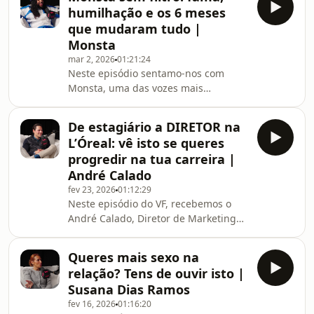
filtros e profundamente
humilhação e os 6 meses
necessária!Falámos da sua história
que mudaram tudo |
pessoal: do momento em que um
Monsta
vídeo íntimo seu foi partilhado online
mar 2, 2026
01:21:24
sem o seu consentimento e de como
Neste episódio sentamo-nos com
essa experiência se transformou num
Monsta, uma das vozes mais
movimento de apoio a vítimas de
marcantes do rap português e
exposição digital. Falamos sobre a
membro de um dos grupos mais
cultur
De estagiário a DIRETOR na
icónicos de sempre, a Força Suprema,
L’Óreal: vê isto se queres
para uma conversa crua, sem filtros e
progredir na tua carreira |
profundamente humana. Falámos de
André Calado
uma infância dura na Linha de Sintra,
fev 23, 2026
01:12:29
do caminho improvável até ao topo,
Neste episódio do VF, recebemos o
da construção de um legado na
André Calado, Diretor de Marketing
música e do que realmente está por
de Ativação da L’Oréal em Portugal,
trás da fama, do reconhecimento e do
para uma conversa honesta sobre o
s
Queres mais sexo na
que realmente é preciso para
relação? Tens de ouvir isto |
construir uma carreira dentro de uma
Susana Dias Ramos
das maiores multinacionais do
fev 16, 2026
01:16:20
mundoFalámos sobre o seu percurso