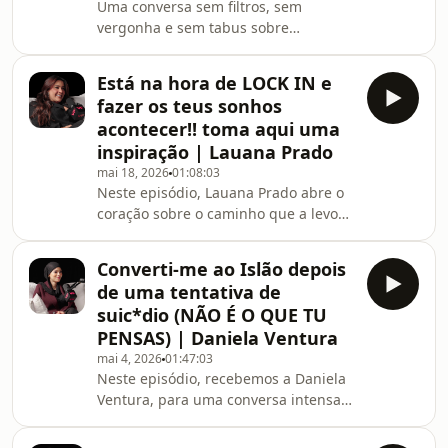
Uma conversa sem filtros, sem
surpreendente entre o intestino, o
vergonha e sem tabus sobre
cérebro e a saúde mental! Ao longo
fertilidade, corpo feminino e tudo
do episódio,
aquilo que ninguém nos ensina
Está na hora de LOCK IN e
verdadeiramente. 🤍Neste episódio
fazer os teus sonhos
com a médica especialista em
acontecer!! toma aqui uma
reprodução Dra Filipa Rafael, falámos
inspiração | Lauana Prado
sobre endometriose, infertilidade,
mai 18, 2026
01:08:03
dores menstruais, preservação da
Neste episódio, Lauana Prado abre o
fertilidade, pressão para ter filhos,
coração sobre o caminho que a levou
relógio biológico, sinais que o corpo
de uma realidade muito humilde aos
dá e hábitos que podem influenciar
maiores palcos do Brasil. Uma
Converti-me ao Islão depois
conversa profundamente inspiradora
de uma tentativa de
sobre sonhos, resiliência e a coragem
suic*dio (NÃO É O QUE TU
de continuar mesmo quando
PENSAS) | Daniela Ventura
ninguém à nossa volta acredita em
mai 4, 2026
01:47:03
nós.Ao longo do episódio, Lauana
Neste episódio, recebemos a Daniela
partilha a história da sua vida, os
Ventura, para uma conversa intensa e
desafios que enfrentou para
profundamente pessoal. Desde uma
conseguir viver da música, os err
infância marcada por traumas, à