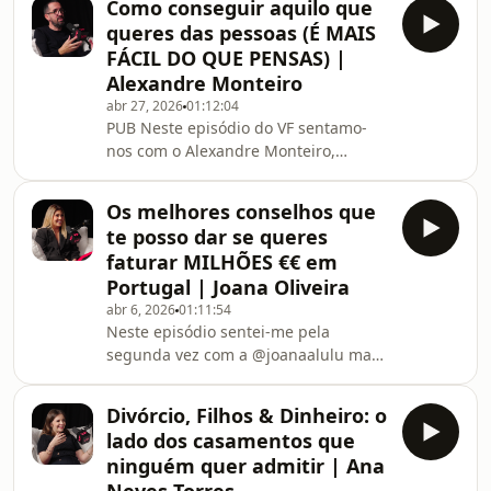
Como conseguir aquilo que
perda da mãe, relações abusivas,
queres das pessoas (É MAIS
dependência do álcool e uma
FÁCIL DO QUE PENSAS) |
tentativa de suicídio, a Daniela
Alexandre Monteiro
partilha o seu percurso, incluindo o
abr 27, 2026
01:12:04
momento que descreve como uma
PUB Neste episódio do VF sentamo-
viragem total: a sua conversão ao
nos com o Alexandre Monteiro,
Islão.Ao longo do episódio,
especialista em decifrar pessoas!
exploramos temas como saúde
Aprendeu com os melhores espiões
mental, inc
Os melhores conselhos que
do mundo e senta-se hoje connosco
te posso dar se queres
para nos ensinar a tirar melhor
faturar MILHÕES €€ em
proveito dos nossos relacionamentos
Portugal | Joana Oliveira
através de técnicas úteis, que vão
abr 6, 2026
01:11:54
mudar a tua forma de olhar para as
Neste episódio sentei-me pela
pessoas. As pessoas revelem-nos
segunda vez com a @joanaalulu mas
mais sobre o que verdadeiramente
desta vez para falarmos a fundo
são e precisam, do que nós pensam
sobre os seus negócios! A Joana é
Divórcio, Filhos & Dinheiro: o
uma mega empresária em Portugal, e
lado dos casamentos que
com apenas 25 anos já conquistou
ninguém quer admitir | Ana
mais do que muitos conquistam