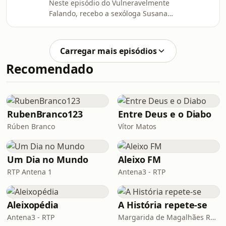
Neste episódio do Vulneravelmente
até chegar a um cargo de liderança,
Falando, recebo a sexóloga Susana
os bastidores do crescimento
Dias Ramos para uma das conversas
profissional e os momentos de dúvida
mais cruas, provocadoras e
que não aparecem no LinkedIn.
necessárias que já tivemos no
Carregar mais episódios
podcast! Falamos sem filtros sobre
Recomendado
sexo, desejo, libido e tudo aquilo que
é vivido em silêncio dentro dos
relacionamentos. Porque é que as
pessoas traem? É falta de caráter ou
falta de conexão? O que acontece à
RubenBranco123
Entre Deus e o Diabo
intimidade depois dos filhos?
Rúben Branco
Vítor Matos
Um Dia no Mundo
Aleixo FM
RTP Antena 1
Antena3 - RTP
Aleixopédia
A História repete-se
Antena3 - RTP
Margarida de Magalhães Ramalho e Lourenço Pereira Coutinho