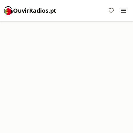
OuvirRadios.pt