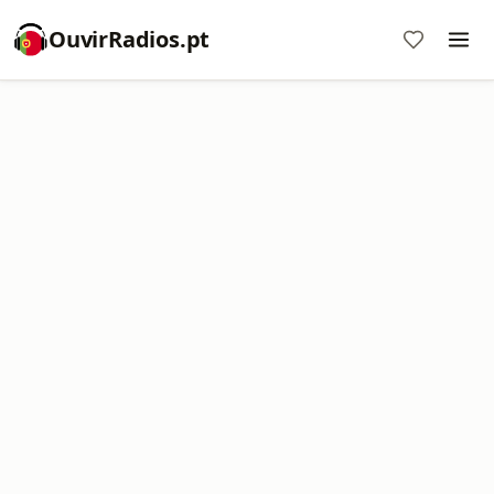
OuvirRadios.pt