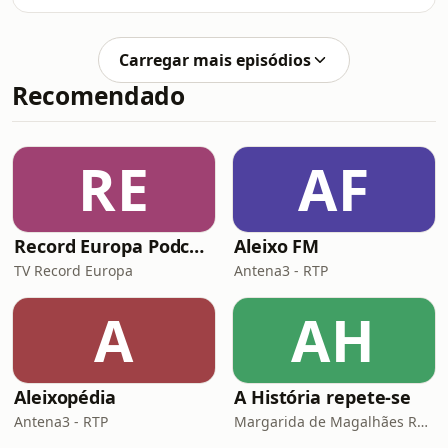
&ldquo;Blackface&rdquo;, a partir de
uma velha pr&aacute;tica racista. No
ano seguinte, juntou a
Carregar mais episódios
dire&ccedil;&atilde;o art&iacute;stica
Recomendado
ao curr&iacute;culo, com
&ldquo;Reparations, Baby!&rdquo;,
pe&ccedil;a que usa um concurso de
TV para debater
RE
AF
repara&ccedil;&otilde;es
hist&oacute;ricas. Agora planeia um
musical &lsquo;fora de tom&rsquo;, e
Record Europa Podcast
Aleixo FM
TV Record Europa
Antena3 - RTP
A
AH
Aleixopédia
A História repete-se
Antena3 - RTP
Margarida de Magalhães Ramalho e Lourenço Pereira Coutinho