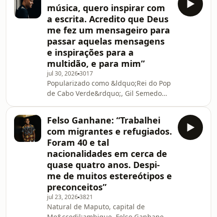
&eacute; o convidado desta semana
música, quero inspirar com
d&rsquo; &ldquo;O Tal
a escrita. Acredito que Deus
Podcast&rdquo;. Enquanto
me fez um mensageiro para
percorremos a sua trajet&oacute;ria
passar aquelas mensagens
de vida, na qual tem procurado criar
espa&ccedil;os de
e inspirações para a
transforma&ccedil;&atilde;o humana
multidão, e para mim”
e coletiva, conversamos sobre o que
jul 30, 2026
3017
identifica como uma &
Popularizado como &ldquo;Rei do Pop
de Cabo Verde&rdquo;, Gil Semedo
conta, neste epis&oacute;dio
d&rsquo; &ldquo;O Tal
Felso Ganhane: “Trabalhei
Podcast&rdquo;, como a sua carreira
com migrantes e refugiados.
foi influenciada por Michael Jackson.
Foram 40 e tal
Desde os 16 anos na m&uacute;sica,
nacionalidades em cerca de
j&aacute; l&aacute; v&atilde;o 35, o
quase quatro anos. Despi-
autor do hit &ldquo;Maria
Julia&rdquo;, apresenta, a 11 de
me de muitos estereótipos e
setembro, no Coliseu dos Recreios, o
preconceitos”
espet&aacute;culo &ldquo;Caboswing
jul 23, 2026
3821
- N
Natural de Maputo, capital de
Mo&ccedil;ambique, Felso Ganhane