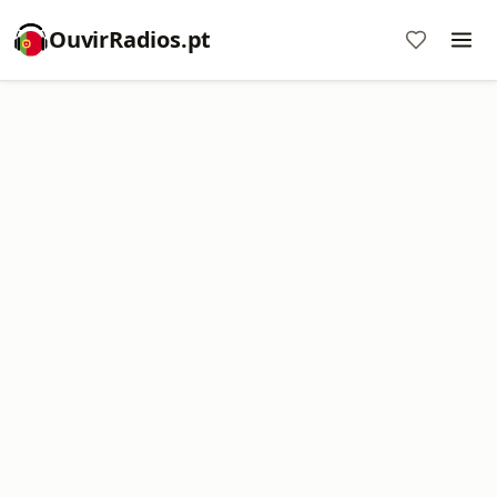
OuvirRadios.pt