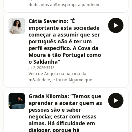
social. Inte
dedicados ao&nbsp;rap, a pandemia
obrigou Carlos Kangoma,
tamb&eacute;m conhecido por Lucy, a
Cátia Severino: “É
reinventar-se. Hoje &eacute; &agrave;
importante esta sociedade
frente do seu restaurante de
começar a assumir que ser
gastronomia libanesa, o Mankooche,
português não é ter um
que encontra independ&ecirc;ncia
perfil específico. A Cova da
financeira para continuar a lutar pela
justi&ccedil;a social e bem-estar
Moura é tão Portugal como
coletivo. Al&eacute;m de refletir sobre
o Saldanha”
o percurso que o levou da
jul 2, 2026
3518
Veio de Angola na barriga da
m&atilde;e, e foi no Algarve que
nasceu e cresceu antes de se mudar
para Lisboa, onde construiu uma
Grada Kilomba: “Temos que
trajet&oacute;ria acad&eacute;mica
aprender a aceitar quem as
na &aacute;rea da Lingu&iacute;stica.
pessoas são e saber
Convidada deste epis&oacute;dio
negociar, estar com essas
d&rsquo; &ldquo;O Tal
almas. Há dificuldade em
Podcast&rdquo;, C&aacute;tia
Severino descreve a entrada no
dialogar, porque há