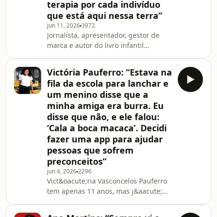
terapia por cada indivíduo
convidada deste epis&oacute;dio
que está aqui nessa terra”
d&rsquo;&ldquo;O Tal
Podcast&rdquo; cresceu numa
jun 11, 2026
3972
Jornalista, apresentador, gestor de
fam&iacute;lia onde o servi&ccedil;o
marca e autor do livro infantil
&agrave; comunidade fazia parte do
&ldquo;A girafa do Noah&rdquo;,
quotidiano &ndash; os pais eram
Wilds Gomes &eacute; o convidado
catequist
Victória Pauferro: “Estava na
desta semana d&rsquo; &ldquo;O Tal
fila da escola para lanchar e
Podcast&rdquo;. Natural de
um menino disse que a
S&atilde;o Tom&eacute; e
minha amiga era burra. Eu
Pr&iacute;ncipe, veio para Portugal
disse que não, e ele falou:
quando tinha apenas 4 anos, e desde
sempre se viu rodeado de afectos,
‘Cala a boca macaca’. Decidi
raz&atilde;o pela qual se confessa
fazer uma app para ajudar
&ldquo;uma pessoa de amor&rdquo;,
pessoas que sofrem
com f
preconceitos”
jun 4, 2026
2296
Vict&oacute;ria Vasconcelos Pauferro
tem apenas 11 anos, mas j&aacute;
passou pela Faculdade de
Ci&ecirc;ncias Tecnol&oacute;gicas de