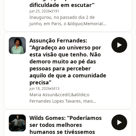
ensino superior como a
dificuldade em escutar”
&ldquo;realiza&ccedil;&atilde;o de um
jun 25, 2026
3191
sonho de sobreviv&ecirc
Inaugurou, no passado dia 2 de
junho, em Paris, o &ldquo;Memorial
para o Genoc&iacute;dio dos Tutsis no
Ruanda&rdquo;, numa
Assunção Fernandes:
cerim&oacute;nia de Estado, que
“Agradeço ao universo por
contou com a presen&ccedil;a do
esta visão que tenho. Não
Presidente da Fran&ccedil;a,
demoro muito ao pé das
Emmanuel Macron, e do seu
pessoas para perceber
hom&oacute;logo ruand&ecirc;s, Paul
Kagame. Dias antes, a 30 de maio,
aquilo de que a comunidade
estava em Sintra, na abertura da
precisa”
exposi&ccedil;&atilde;o &ldquo;O
jun 18, 2026
3413
Fundo do Mundo&rdquo;
Maria Assun&ccedil;&atilde;o
Fernandes Lopes Tavares, mais
conhecida como
&ldquo;S&atilde;o&rdquo;, nasceu em
Wilds Gomes: “Poderíamos
Fundura, no interior da ilha de
ser todos melhores
Santiago, em Cabo Verde, e emigrou
humanos se tivéssemos
para Portugal com 22 anos. A