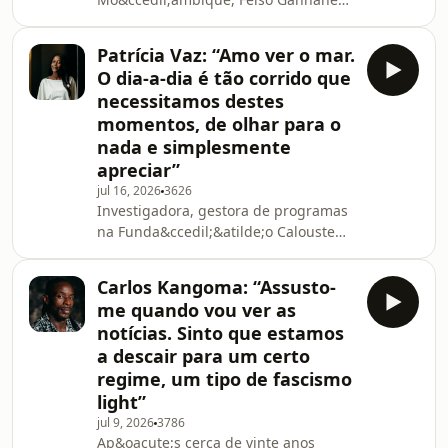
sonhava, desde crian&ccedil;a,
construir edif&iacute;cios. Foi esse
Patrícia Vaz: “Amo ver o mar.
objectivo que o levou a estudar no
O dia-a-dia é tão corrido que
Instituto Industrial 1&ordm; de Maio,
necessitamos destes
ainda na terra natal, e mais tarde a
momentos, de olhar para o
mudar-se para Castelo Branco, onde
nada e simplesmente
tirou o curso de Engenharia Civil. A
experi&ecirc;ncia aproximou-o do
apreciar”
associativismo, territ&oacute;rio de
jul 16, 2026
3626
descoberta de uma
Investigadora, gestora de programas
na Funda&ccedil;&atilde;o Calouste
Gulbenkian e doutoranda em Estudos
do Desenvolvimento, Patr&iacute;cia
Carlos Kangoma: “Assusto-
In&ecirc;s Vaz &eacute; a convidada
me quando vou ver as
desta semana d' &ldquo;O Tal
notícias. Sinto que estamos
Podcast&rdquo;. Nascida em
a descair para um certo
Portugal, com ra&iacute;zes em Cabo
regime, um tipo de fascismo
Verde e Angola, construiu um
percurso ligado ao conhecimento,
light”
movida por um profundo
jul 9, 2026
3786
compromisso com a justi&ccedil;a
Ap&oacute;s cerca de vinte anos