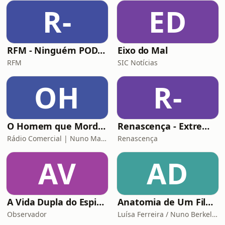
R-
ED
RFM - Ninguém POD comigo
Eixo do Mal
RFM
SIC Notícias
OH
R-
O Homem que Mordeu o Cão
Renascença - Extremamente Desagradável
Rádio Comercial | Nuno Markl
Renascença
AV
AD
A Vida Dupla do Espião Traidor
Anatomia de Um Filme de Terror
Observador
Luísa Ferreira / Nuno Berkeley Cotter