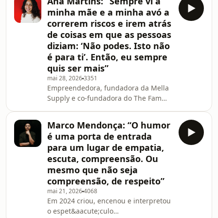
Ana Martins: “Sempre vi a
Lisboa, para apresentar o jogo
minha mãe e a minha avó a
"Aventuras com a&nbsp; Zoom Boom",
correrem riscos e irem atrás
que criou para combater preconceitos
de coisas em que as pessoas
e todas as formas de
diziam: ‘Não podes. Isto não
discrimina&ccedil;&atilde;o. Sempre a
pensar na inclus&atilde;o, a
é para ti’. Então, eu sempre
convidada deste epis&oacute;dio de
quis ser mais”
&ldquo;O Tal Podcast&rdquo; juntou-
mai 28, 2026
3351
se &a
Empreendedora, fundadora da Mella
Supply e co-fundadora do The Fam
Kitchen Group, Ana Martins
constr&oacute;i pontes dentro da
Marco Mendonça: “O humor
comunidade negra, com foco na
é uma porta de entrada
promo&ccedil;&atilde;o de uma maior
para um lugar de empatia,
representatividade e solidariedade.
escuta, compreensão. Ou
Neste epis&oacute;dio de &ldquo;O
mesmo que não seja
Tal Podcast&rdquo;, a convidada de
Georgina Ang&eacute;lica e Paula
compreensão, de respeito”
Cardoso revisita o percurso que a
mai 21, 2026
4068
levou da diplomacia &agrave; restau
Em 2024 criou, encenou e interpretou
o espet&aacute;culo