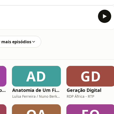
 mais episódios
AD
GD
A Vida Dupla do Espião Traidor
Anatomia de Um Filme de Terror
Geração Digital
Luísa Ferreira / Nuno Berkeley Cotter
RDP África - RTP