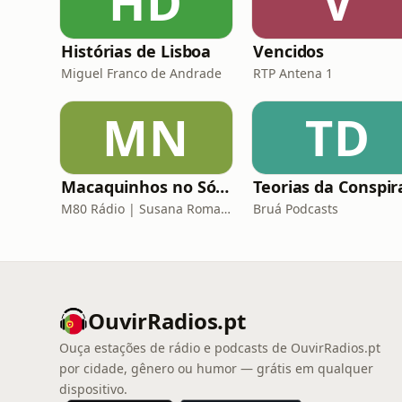
HD
V
Histórias de Lisboa
Vencidos
Miguel Franco de Andrade
RTP Antena 1
MN
TD
Macaquinhos no Sótão
M80 Rádio | Susana Romana
Bruá Podcasts
OuvirRadios.pt
Ouça estações de rádio e podcasts de OuvirRadios.pt
por cidade, gênero ou humor — grátis em qualquer
dispositivo.