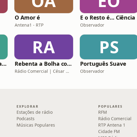
OA
EO
O Amor é
E o Resto é... Ciência
Antena1 - RTP
Observador
RA
PS
Teorias da Conspiração
Rebenta a Bolha com César Mourão
Português Suave
Rádio Comercial | César Mourão
Observador
EXPLORAR
POPULARES
Estações de rádio
RFM
Podcasts
Rádio Comercial
Músicas Populares
RTP Antena 1
Cidade FM