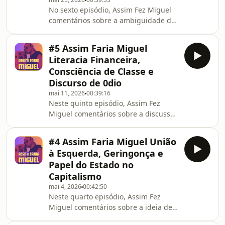
No sexto episódio, Assim Fez Miguel
comentários sobre a ambiguidade do
CHEGA quanto ao pacote laboral,
sobre a contratação coletiva e os
#5 Assim Faria Miguel
sindicatos nos países nórdicos e
Literacia Financeira,
sobre o orwellianismo do mundo
Consciência de Classe e
corporativo.
Discurso de 0dio
mai 11, 2026
00:39:16
Neste quinto episódio, Assim Fez
Miguel comentários sobre a discussão
recente entre IL e PCP sobre literacia
financeira, consciência de classe e
#4 Assim Faria Miguel União
discurso de 0dio.
à Esquerda, Geringonça e
Papel do Estado no
Capitalismo
mai 4, 2026
00:42:50
Neste quarto episódio, Assim Fez
Miguel comentários sobre a ideia de
uma união entre as esquerdas, sobre