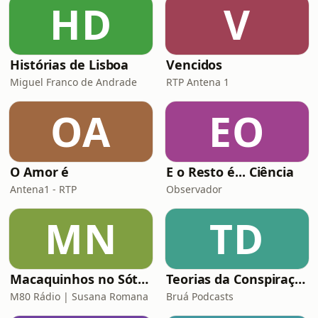
HD
V
Histórias de Lisboa
Vencidos
Miguel Franco de Andrade
RTP Antena 1
OA
EO
O Amor é
E o Resto é... Ciência
Antena1 - RTP
Observador
MN
TD
Macaquinhos no Sótão
Teorias da Conspiração
M80 Rádio | Susana Romana
Bruá Podcasts