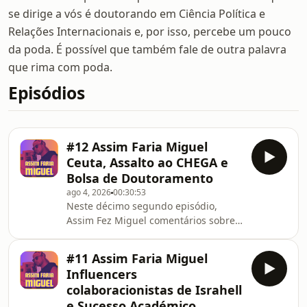
se dirige a vós é doutorando em Ciência Política e
Relações Internacionais e, por isso, percebe um pouco
da poda. É possível que também fale de outra palavra
que rima com poda.
Episódios
#12 Assim Faria Miguel
Ceuta, Assalto ao CHEGA e
Bolsa de Doutoramento
ago 4, 2026
00:30:53
Neste décimo segundo episódio,
Assim Fez Miguel comentários sobre o
recente e dramático episódio em
Ceuta, sobre o assalto ao escritório do
#11 Assim Faria Miguel
CHEGA e ainda sobre o processo de
Influencers
atribuição de bolsas de doutoramento
colaboracionistas de Israhell
da FCT.
e Sucesso Académico