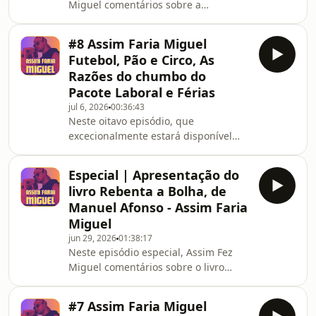
Miguel comentários sobre a
preservação da cultura portuguesa,
sobre a obrigatoriedade de
#8 Assim Faria Miguel
trabalhadores imigrantes saberem
Futebol, Pão e Circo, As
falar português e sobre a quantidade
Razões do chumbo do
de zonas da capital que cheiram a
Pacote Laboral e Férias
mijo.
jul 6, 2026
00:36:43
Neste oitavo episódio, que
excecionalmente estará disponível
apenas em áudio, Assim Fez Miguel
comentários sobre futebol e
Especial | Apresentação do
alienação, sobre mais razões do
livro Rebenta a Bolha, de
chumbo pelo CHEGA da reforma
Manuel Afonso - Assim Faria
laboral e ainda sobre as suas férias.
Miguel
jun 29, 2026
01:38:17
Neste episódio especial, Assim Fez
Miguel comentários sobre o livro
Rebenta a Bolha - Autoajuda para
uma esquerda deprimida,
#7 Assim Faria Miguel
acompanhado pelo autor, Manuel