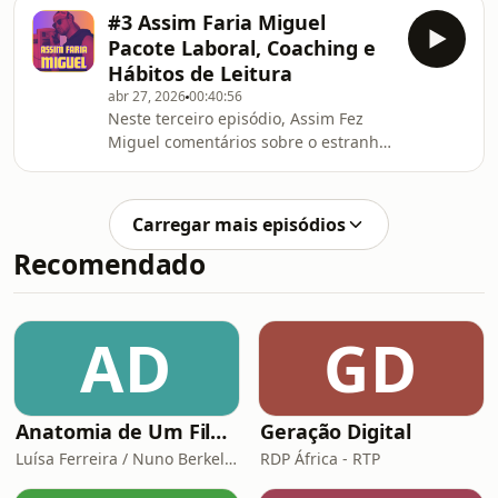
a experiência governativa da
#3 Assim Faria Miguel
geringonça e sobre o papel do estado
Pacote Laboral, Coaching e
no desenvolvimento de tecnologias
Hábitos de Leitura
como o Iphone. Comunista de
abr 27, 2026
00:40:56
Iphone?
Neste terceiro episódio, Assim Fez
Miguel comentários sobre o estranho
mundo dos coaches de
empreendedorismo, sobre os seus
hábitos de leitura e sobre a tão
Carregar mais episódios
impopular revisão da lei do trabalho.
Recomendado
AD
GD
Anatomia de Um Filme de Terror
Geração Digital
Luísa Ferreira / Nuno Berkeley Cotter
RDP África - RTP