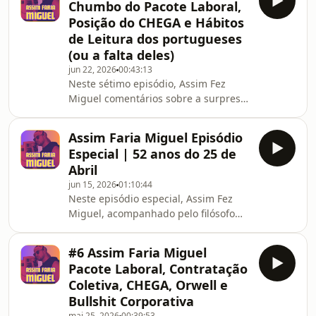
Chumbo do Pacote Laboral,
Afonso, a professora Bruna Lemos e o
Posição do CHEGA e Hábitos
engenheiro e humorista Levi Galaio.
de Leitura dos portugueses
(ou a falta deles)
jun 22, 2026
00:43:13
Neste sétimo episódio, Assim Fez
Miguel comentários sobre a surpresa
de última hora na votação da reforma
laboral, sobre as motivações do
Assim Faria Miguel Episódio
CHEGA e sobre os hábitos de leitura
Especial | 52 anos do 25 de
dos portugueses. Podem ou não ter
Abril
sido tecidas críticas duras a Raul
jun 15, 2026
01:10:44
Minhalma, Pedro Chagas Freitas e
Neste episódio especial, Assim Fez
Poeta da Cidade.
Miguel, acompanhado pelo filósofo
político Hugo Rajão, comentários
sobre a revolução de abril, 52 anos
#6 Assim Faria Miguel
depois.
Pacote Laboral, Contratação
Coletiva, CHEGA, Orwell e
Bullshit Corporativa
mai 25, 2026
00:39:53