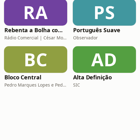
RA
PS
Rebenta a Bolha com César Mourão
Português Suave
Rádio Comercial | César Mourão
Observador
BC
AD
Bloco Central
Alta Definição
Pedro Marques Lopes e Pedro Siza Vieira
SIC