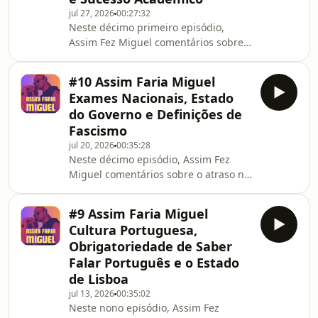
jul 27, 2026
00:27:32
Neste décimo primeiro episódio,
Assim Fez Miguel comentários sobre
os instrumentos portugueses de
propaganda de Israhell e sobre o seu
#10 Assim Faria Miguel
recente sucesso académico.
Exames Nacionais, Estado
do Governo e Definições de
Fascismo
jul 20, 2026
00:35:28
Neste décimo episódio, Assim Fez
Miguel comentários sobre o atraso na
divulgação dos resultados dos
exames nacionais (e a monumental
#9 Assim Faria Miguel
cagada envolvida), sobre o modo anti-
Cultura Portuguesa,
popular de governar de Montenegro
Obrigatoriedade de Saber
e ainda sobre o funcionamento dos
Falar Português e o Estado
conceitos - e particularmente o de
de Lisboa
fascismo - nas ciências sociais.
jul 13, 2026
00:35:02
Neste nono episódio, Assim Fez