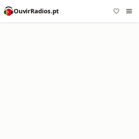
OuvirRadios.pt