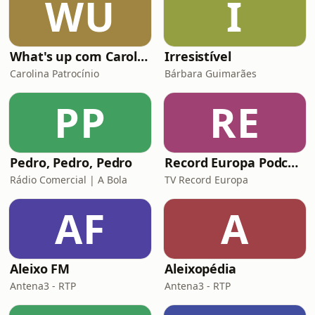
WU
I
porque &eacute; que PS e Chega se
aliaram para a
What's up com Carolina Patrocínio
Irresistível
Carolina Patrocínio
Bárbara Guimarães
PP
RE
Pedro, Pedro, Pedro
Record Europa Podcast
Rádio Comercial | A Bola
TV Record Europa
AF
A
Aleixo FM
Aleixopédia
Antena3 - RTP
Antena3 - RTP