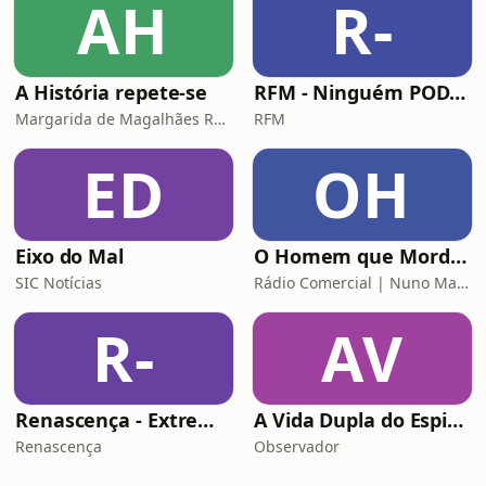
AH
R-
A História repete-se
RFM - Ninguém POD comigo
Margarida de Magalhães Ramalho e Lourenço Pereira Coutinho
RFM
ED
OH
Eixo do Mal
O Homem que Mordeu o Cão
SIC Notícias
Rádio Comercial | Nuno Markl
R-
AV
Renascença - Extremamente Desagradável
A Vida Dupla do Espião Traidor
Renascença
Observador