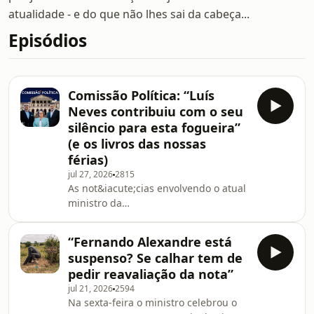
atualidade - e do que não lhes sai da cabeça...
Episódios
Comissão Política: “Luís
Neves contribuiu com o seu
silêncio para esta fogueira”
(e os livros das nossas
férias)
jul 27, 2026
2815
As not&iacute;cias envolvendo o atual
ministro da
Administra&ccedil;&atilde;o Interna
ainda n&atilde;o pararam e
“Fernando Alexandre está
Andr&eacute; Ventura aproveitou
suspenso? Se calhar tem de
para anunciar uma comiss&atilde;o
pedir reavaliação da nota”
de inqu&eacute;rito parlamentar aos
jul 21, 2026
2594
seus mandatos na PJ. O primeiro-
Na sexta-feira o ministro celebrou o
ministro resiste a mexer no Executivo,