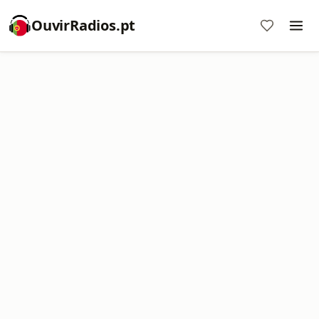
OuvirRadios.pt