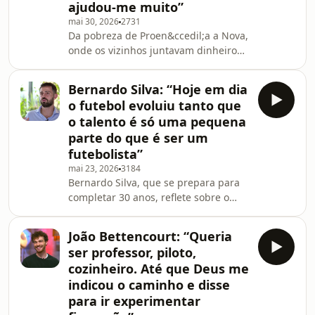
grande liberdade, entre o monte, os
ajudou-me muito”
animais e as apanhas de azeitona e
mai 30, 2026
2731
mel&atilde;o com a fam&iacute;lia.
Da pobreza de Proen&ccedil;a a Nova,
&ldquo;Fui
onde os vizinhos juntavam dinheiro
para ligar os motores e ouvir relatos
de futebol na r&aacute;dio,
Bernardo Silva:‌ “Hoje em dia
at&eacute; &agrave; R&aacute;dio
o futebol evoluiu tanto que
Renascen&ccedil;a, onde entrou com
o talento é só uma pequena
39 de febre no dia 2 de fevereiro,
parte do que é ser um
depois de meses a apanhar o barco
futebolista”
das 9h00 de Alcochete para Lisboa
&agrave; procura de emprego. A
mai 23, 2026
3184
Bernardo Silva, que se prepara para
conversa com Ant&oacute;nio Ribeiro
completar 30 anos, reflete sobre o
Crist&oacute;v&atilde;o
percurso que o conduziu ao mais alto
n&iacute;vel do futebol mundial,
João Bettencourt: “Queria
sublinhando que o talento representa
ser professor, piloto,
apenas uma fra&ccedil;&atilde;o do
cozinheiro. Até que Deus me
sucesso: &ldquo;O talento &eacute;
indicou o caminho e disse
s&oacute; uma pequena
para ir experimentar
percentagem, eu diria 30% do que