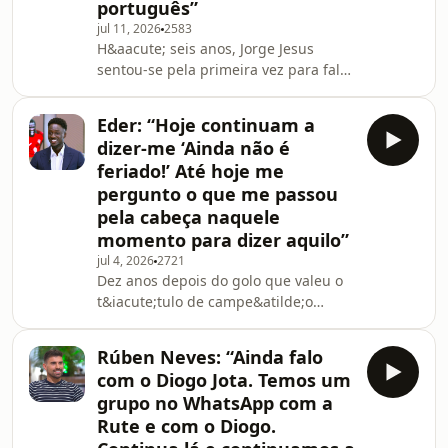
questiona se essa escolha foi
português”
verdadeiramente sua. &ldquo;Isto
jul 11, 2026
2583
&eacute; mesm
H&aacute; seis anos, Jorge Jesus
sentou-se pela primeira vez para falar
da sua vida &mdash; n&atilde;o do
futebol, mas da vida. Hoje, o homem
Eder: “Hoje continuam a
que nasceu na Amadora, que saltava
dizer-me ‘Ainda não é
pela janela do primeiro andar
feriado!’ Até hoje me
agarrado a um poste de luz para ir
pergunto o que me passou
jogar &agrave; bola, que vendia cobre
pela cabeça naquele
e metal antes do amanhecer para ter
dinheiro no bolso, senta-se agora no
momento para dizer aquilo”
lugar mais alto do futebol
jul 4, 2026
2721
portugu&ecirc;s: sel
Dez anos depois do golo que valeu o
t&iacute;tulo de campe&atilde;o
europeu a Portugal, no Euro 2016,
Eder regressa ao Alta
Rúben Neves: “Ainda falo
Defini&ccedil;&atilde;o para conversar
com o Diogo Jota. Temos um
com Daniel Oliveira sobre o momento
grupo no WhatsApp com a
que o imortalizou no futebol nacional.
Rute e com o Diogo.
O avan&ccedil;ado, que entrou como