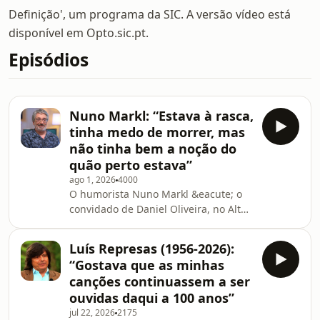
Definição', um programa da SIC. A versão vídeo está
disponível em Opto.sic.pt.
Episódios
Nuno Markl: “Estava à rasca,
tinha medo de morrer, mas
não tinha bem a noção do
quão perto estava”
ago 1, 2026
4000
O humorista Nuno Markl &eacute; o
convidado de Daniel Oliveira, no Alta
Defini&ccedil;&atilde;o em podcast. O
locutor das &ldquo;Manh&atilde;s da
Luís Represas (1956-2026):
Comercial&rdquo; e apresentador do
“Gostava que as minhas
programa &ldquo;Taskmaster
canções continuassem a ser
Portugal&rdquo; partilha, pela
ouvidas daqui a 100 anos”
primeira vez, a experi&ecirc;ncia que
jul 22, 2026
2175
mudou a sua vida: os dois AVCs