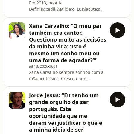
Em 2013, no Alta
sofridos no espa&ccedil;o de poucas
Defini&ccedil;&atilde;o, Lu&iacute;s
semanas. Foi o seu filho Pedro que
Represas, na altura com 56 anos,
ligou para o 112, rec
abordava a longa carreira musical, a
Xana Carvalho: “O meu pai
import&acirc;ncia do contexto familiar
também era cantor.
e as aventuras e adversidades que
Questiono muito as decisões
marcaram a sua juventude. O
da minha vida: ‘Isto é
compositor refletia sobre o 25 de abril
mesmo um sonho meu ou
e a situa&ccedil;&atilde;o
pol&iacute;tica do pa&iacute;s,
uma forma de agradar?’”
sempre com convic&ccedil;&otilde;es
jul 18, 2026
3681
muito vincadas: &ldquo;Perder tempo
Xana Carvalho sempre sonhou com a
&eac
m&uacute;sica. Cresceu num
ambiente familiar marcado por
discuss&otilde;es constantes entre os
Jorge Jesus: “Eu tenho um
pais e, por acompanhar
grande orgulho de ser
frequentemente o pai, que era cantor,
português. Esta
acreditou desde cedo que esse
oportunidade que me
tamb&eacute;m seria o seu caminho.
deram vai justificar o que é
Anos mais tarde, ao revisitar a
inf&acirc;ncia conturbada que viveu,
a minha ideia de ser