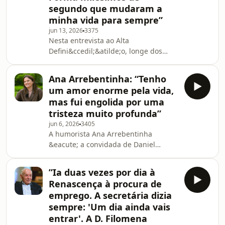
isso. Quero que olhe para n&oacute;s
segundo que mudaram a
e veja refer&ecirc;ncias e exemplos".
minha vida para sempre”
O avan&ccedil;ado do Par
jun 13, 2026
3375
Nesta entrevista ao Alta
Defini&ccedil;&atilde;o, longe dos
relvados, Jo&atilde;o Cancelo revela a
Daniel Oliveira momentos
Ana Arrebentinha: “Tenho
profundamente marcantes da sua
um amor enorme pela vida,
vida pessoal, num testemunho raro
mas fui engolida por uma
de um dos futebolistas portugueses
tristeza muito profunda”
mais reconhecidos
jun 6, 2026
3405
internacionalmente. O lateral,
A humorista Ana Arrebentinha
atualmente com 32 anos, partilhou
&eacute; a convidada de Daniel
com abertura pouco habitual o
Oliveira, no Alta
trauma que moldou a sua vida e
Defini&ccedil;&atilde;o em podcast. A
carreira: o acidente de via&cced
”Ia duas vezes por dia à
comediante natural de Amareleja,
Renascença à procura de
&eacute; conhecida pelo seu humor
emprego. A secretária dizia
genu&iacute;no e sotaque alentejano
sempre: 'Um dia ainda vais
inconfund&iacute;vel. Recorda com
entrar'. A D. Filomena
saudade uma inf&acirc;ncia de