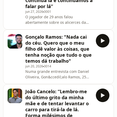
Continua lá e continuamos a
suplente na final disputada em Paris
frente &agrave; Fran&ccedil;a,
falar por lá”
recordou com emo&ccedil;&atilde;o
jun 27, 2026
3001
palp&aacute;vel os instan
O jogador de 29 anos falou
abertamente sobre os alicerces da
sua forma&ccedil;&atilde;o pessoal,
destacando o papel determinante dos
Gonçalo Ramos: "Nada cai
seus pais na constru&ccedil;&atilde;o
do céu. Quero que o meu
do seu car&aacute;ter:
filho dê valor às coisas, que
&ldquo;Aprendi a ser grato. Aprendi a
tenha noção que tudo o que
ser educado. Isso &eacute; o que eu
temos dá trabalho"
mais lhes agrade&ccedil;o. A
educa&ccedil;&atilde;o que me
jun 20, 2026
3014
Numa grande entrevista com Daniel
deram&rdquo;, afirmou, sublinhando
Oliveira, Gon&ccedil;alo Ramos, 25
que a maturidade precoce adquirida
anos, diz que s&oacute; quer que o
na
filho perceba que tudo o que a
João Cancelo: “Lembro-me
fam&iacute;lia tem d&aacute;
do último grito da minha
trabalho. "Quero que ele disfrute da
mãe e de tentar levantar o
vida que lhe vamos poder dar, mas
carro para tirá-la de lá.
que tamb&eacute;m n&atilde;o se
Forma milésimos de
dislumbre, que tenha respeito por