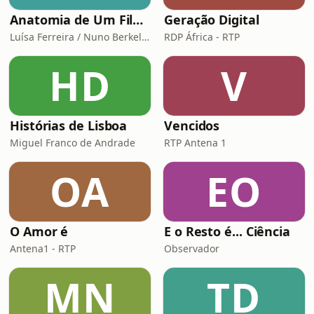
Anatomia de Um Filme de Terror
Geração Digital
Luísa Ferreira / Nuno Berkeley Cotter
RDP África - RTP
HD
V
Histórias de Lisboa
Vencidos
Miguel Franco de Andrade
RTP Antena 1
OA
EO
O Amor é
E o Resto é... Ciência
Antena1 - RTP
Observador
MN
TD