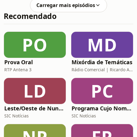
Carregar mais episódios
Recomendado
PO
MD
Prova Oral
Mixórdia de Temáticas
RTP Antena 3
Rádio Comercial | Ricardo Araújo Pereira
LD
PC
Leste/Oeste de Nuno Rogeiro
Programa Cujo Nome Estamos Legalmente Impedidos de Dizer
SIC Notícias
SIC Notícias