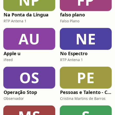
NP
FP
Na Ponta da Língua
falso plano
RTP Antena 1
Falso Plano
AU
NE
Apple u
No Espectro
iFeed
RTP Antena 1
OS
PE
Operação Stop
Pessoas e Talento - Conversas inspiradoras sobre gestão de pessoas
Observador
Cristina Martins de Barros