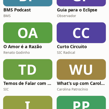
BMS Podcast
Guia para o Eclipse
BMS
Observador
OA
CC
O Amor é a Razão
Curto Circuito
Renato Godinho
SIC Radical
TD
WU
Temos de Falar com Elas
What's up com Carolina Patrocínio
SIC
Carolina Patrocínio
I
PP