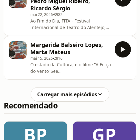
Pedro Miguel Ribeiro,
Ricardo Sérgio
mai 22, 2026
3982
Ao Fim do Dia, FITA - Festival
Internacional de Teatro do Alentejo,
NetflixSee omnystudio.com/listener
for privacy information.
Margarida Balseiro Lopes,
Marta Mateus
mai 15, 2026
2816
O estado da Cultura, e o filme "A Força
do Vento"See
omnystudio.com/listener for privacy
information.
Carregar mais episódios
Recomendado
BP
GP