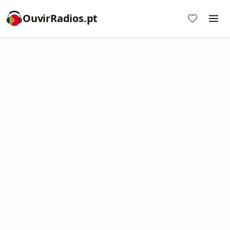
OuvirRadios.pt