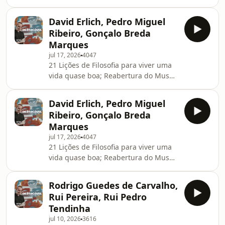
Festival Bons Sons com Sérgio Alves; a
"Odisseia" de Christopher Nolan vista
David Erlich, Pedro Miguel
por Ricardo SérgioSee
Ribeiro, Gonçalo Breda
omnystudio.com/listener for privacy
Marques
information.
jul 17, 2026
4047
21 Lições de Filosofia para viver uma
vida quase boa; Reabertura do Museu
Calouste Gulbenkian; Mata do
Bussaco Floresta TerapêuticaSee
David Erlich, Pedro Miguel
omnystudio.com/listener for privacy
Ribeiro, Gonçalo Breda
information.
Marques
jul 17, 2026
4047
21 Lições de Filosofia para viver uma
vida quase boa; Reabertura do Museu
Calouste Gulbenkian; Mata do
Bussaco Floresta TerapêuticaSee
Rodrigo Guedes de Carvalho,
omnystudio.com/listener for privacy
Rui Pereira, Rui Pedro
information.
Tendinha
jul 10, 2026
3616