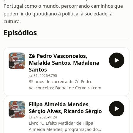
Portugal como o mundo, percorrendo caminhos que
podem ir do quotidiano à política, à sociedade, à
cultura.
Episódios
Zé Pedro Vasconcelos,
Mafalda Santos, Madalena
Santos
jul 31, 2026
3790
35 anos de carreira de Zé Pedro
Vasconcelos; Bienal de Cerveira com
Mafalda Santos; 50 anos da Festa do
Avante com Madalena Santos.See
Filipa Almeida Mendes,
omnystudio.com/listener for privacy
Sérgio Alves, Ricardo Sérgio
information.
jul 24, 2026
4124
Livro "O Efeito Matilda" de Filipa
Almeida Mendes; programação do