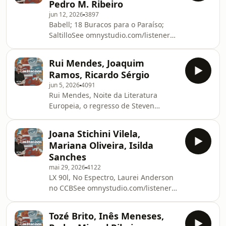
Pedro M. Ribeiro
jun 12, 2026
3897
Babell; 18 Buracos para o Paraíso;
SaltilloSee omnystudio.com/listener
for privacy information.
Rui Mendes, Joaquim
Ramos, Ricardo Sérgio
jun 5, 2026
4091
Rui Mendes, Noite da Literatura
Europeia, o regresso de Steven
SpielbergSee
omnystudio.com/listener for privacy
Joana Stichini Vilela,
information.
Mariana Oliveira, Isilda
Sanches
mai 29, 2026
4122
LX 90l, No Espectro, Laurei Anderson
no CCBSee omnystudio.com/listener
for privacy information.
Tozé Brito, Inês Meneses,