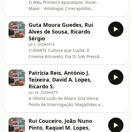
O Meu Primeiro Apocalipse; Vivian
Maier - Antologia; Cinecapitólio
RooftopSee omnystudio.com/listener
for privacy information.
Guta Moura Guedes, Rui
Alves de Sousa, Ricardo
Sérgio
jul 3, 2026
3914
CURARTE Cultura que Cuida; Il
Cinema Ritrovato; Dia D: Sob Pressão
e A Morte de Robin HoodSee
omnystudio.com/listener for privacy
Patrícia Reis, António J.
information.
Teixeira, David A. Lopes,
Ricardo S.
jun 26, 2026
3879
A Última Lição de Álvaro Siza Vieira;
Ponto de Interrogação; Magalhães e
Duas Vezes João LiberadaSee
omnystudio.com/listener for privacy
Rui Couceiro, João Nuno
information.
Pinto, Raquel M. Lopes,