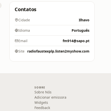
Contatos
Cidade
Ilhavo
Idioma
Português
Email
fm914@sapo.pt
Site
radiofaustexplp.listen2myshow.com
SOBRE
Sobre Nós
Adicionar emissora
Widgets
Feedback