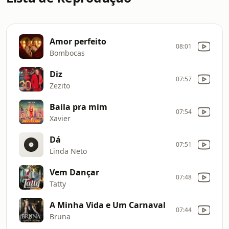
Amor perfeito
08:01
Bombocas
Diz
07:57
Zezito
Baila pra mim
07:54
Xavier
Dá
07:51
Linda Neto
Vem Dançar
07:48
Tatty
A Minha Vida e Um Carnaval
07:44
Bruna