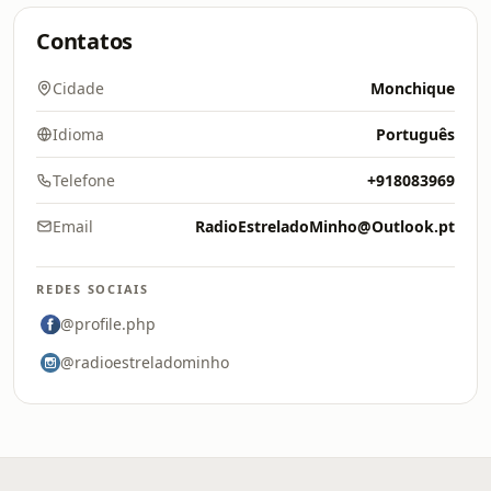
Contatos
Cidade
Monchique
Idioma
Português
Telefone
+918083969
Email
RadioEstreladoMinho@Outlook.pt
REDES SOCIAIS
@profile.php
@radioestreladominho