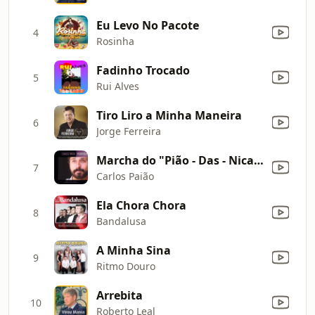
Eu Levo No Pacote
4
Rosinha
Fadinho Trocado
5
Rui Alves
Tiro Liro a Minha Maneira
6
Jorge Ferreira
Marcha do "Pião - Das - Nicas"
7
Carlos Paião
Ela Chora Chora
8
Bandalusa
A Minha Sina
9
Ritmo Douro
Arrebita
10
Roberto Leal