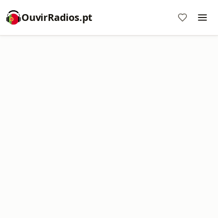
OuvirRadios.pt