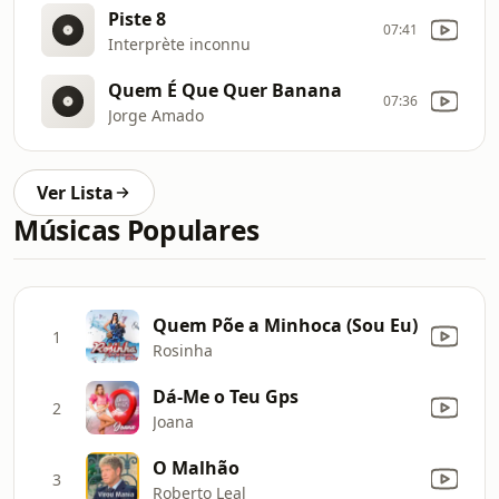
Piste 8
07:41
Interprète inconnu
Quem É Que Quer Banana
07:36
Jorge Amado
Ver Lista
Músicas Populares
Quem Põe a Minhoca (Sou Eu)
1
Rosinha
Dá-Me o Teu Gps
2
Joana
O Malhão
3
Roberto Leal