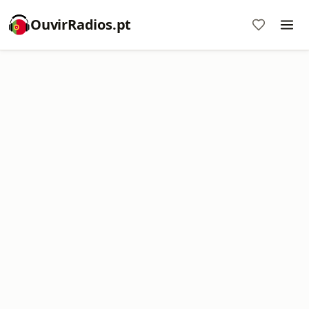
OuvirRadios.pt