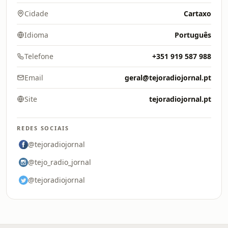
Cidade
Cartaxo
Idioma
Português
Telefone
+351 919 587 988
Email
geral@tejoradiojornal.pt
Site
tejoradiojornal.pt
REDES SOCIAIS
@tejoradiojornal
@tejo_radio_jornal
@tejoradiojornal