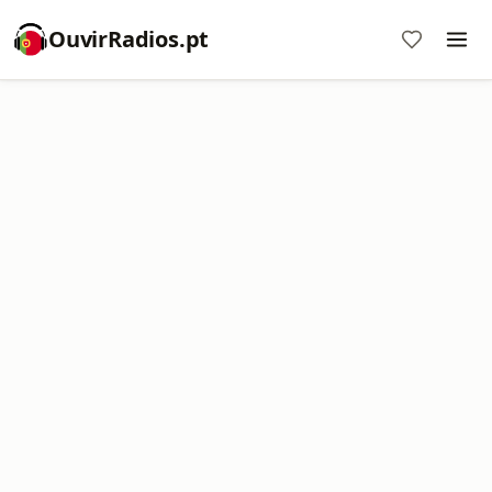
OuvirRadios.pt