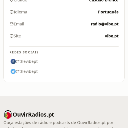
Idioma
Português
Email
radio@vibe.pt
Site
vibe.pt
REDES SOCIAIS
@thevibept
@thevibept
OuvirRadios.pt
Ouça estações de rádio e podcasts de OuvirRadios.pt por