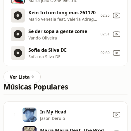
Maria João OGRE electric
Kein Irrtum long mas 261120
02:35
Mario Venezia feat. Valeria Adragna
Se der sopa a gente come
02:31
Vando Oliveira
Sofia da Silva DE
02:30
Sofia da Silva DE
Ver Lista
Músicas Populares
In My Head
1
Jason Derulo
Maria Maria (feat. The Product G&B) [Radio Mix]