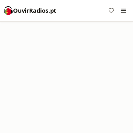
OuvirRadios.pt