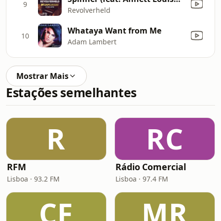
9
Revolverheld
Whataya Want from Me
10
Adam Lambert
Mostrar Mais
Estações semelhantes
R
RC
RFM
Rádio Comercial
Lisboa · 93.2 FM
Lisboa · 97.4 FM
CF
MR