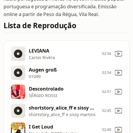
portuguesa e programação diversificada. Emissão
online a partir de Peso da Régua, Vila Real.
Lista de Reprodução
LEVIANA
02:56
Carlos Rivéra
Augen groß
02:54
01099
Descontrolado
02:51
SÉRGIO ROSSI
shortstory_alice_ff e sissy martins
02:45
shortstory_alice_ff e sissy martins
I Get Loud
02:40