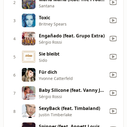
2
Santana
Toxic
3
Britney Spears
Engañado (feat. Grupo Extra)
4
Sérgio Rossi
Sie bleibt
5
Sido
Für dich
6
Yvonne Catterfeld
Baby Silicone (feat. Vanny Jordan)
7
Sérgio Rossi
SexyBack (feat. Timbaland)
8
Justin Timberlake
Spinner (feat. Annett Louisan) [MTV Unplugged 1. Akt]