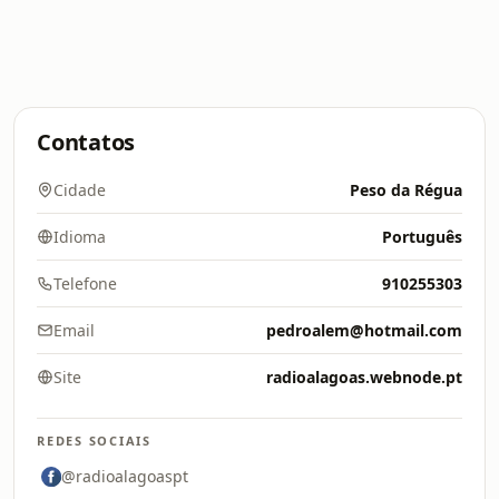
Contatos
Cidade
Peso da Régua
Idioma
Português
Telefone
910255303
Email
pedroalem@hotmail.com
Site
radioalagoas.webnode.pt
REDES SOCIAIS
@radioalagoaspt