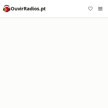
OuvirRadios.pt