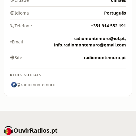
Cidade
Cinfães
Idioma
Português
Telefone
+351 914 552 191
radiomontemuro@iol.pt,
Email
info.radiomontemuro@gmail.com
Site
radiomontemuro.pt
REDES SOCIAIS
@radiomontemuro
OuvirRadios.pt