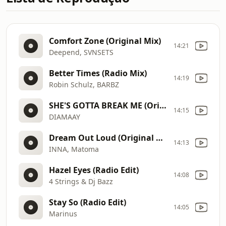
Comfort Zone (Original Mix)
14:21
Deepend, SVNSETS
Better Times (Radio Mix)
14:19
Robin Schulz, BARBZ
SHE'S GOTTA BREAK ME (Original Mix)
14:15
DIAMAAY
Dream Out Loud (Original Mix)
14:13
INNA, Matoma
Hazel Eyes (Radio Edit)
14:08
4 Strings & Dj Bazz
Stay So (Radio Edit)
14:05
Marinus