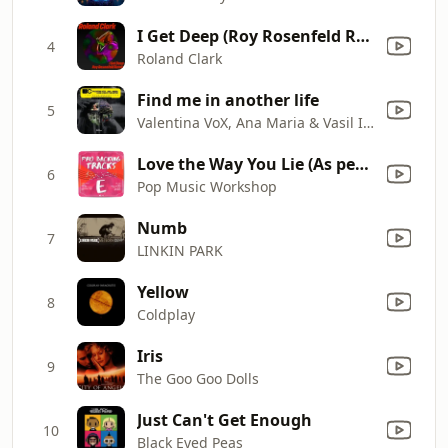
I Get Deep (Roy Rosenfeld Remix)
4
Roland Clark
Find me in another life
5
Valentina VoX, Ana Maria & Vasil Ivanov The Editor
Love the Way You Lie (Αs performed by Eminem Ft Rihanna)
6
Pop Music Workshop
Numb
7
LINKIN PARK
Yellow
8
Coldplay
Iris
9
The Goo Goo Dolls
Just Can't Get Enough
10
Black Eyed Peas