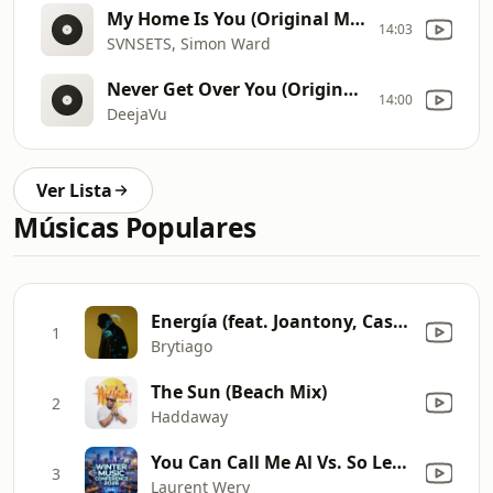
My Home Is You (Original Mix)
14:03
SVNSETS, Simon Ward
Never Get Over You (Original Mix)
14:00
DeejaVu
Ver Lista
Músicas Populares
Energía (feat. Joantony, Casper Magico, Hanzel La H & Jouseph Yadiel)
1
Brytiago
The Sun (Beach Mix)
2
Haddaway
You Can Call Me Al Vs. So Let It Be (feat. N.J.E.)
3
Laurent Wery