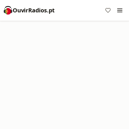
OuvirRadios.pt