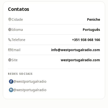
Contatos
Cidade
Peniche
Idioma
Português
Telefone
+351 938 068 166
Email
info@westportugalradio.com
Site
westportugalradio.com
REDES SOCIAIS
@westportugalradio
@westportugalradio