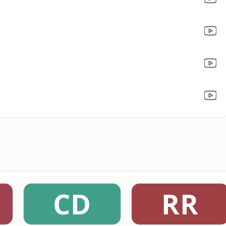
CD
RR