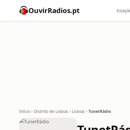
OuvirRadios.pt
Estaçõ
Início
Distrito de Lisboa
Lisboa
TunetRádio
TunetRá