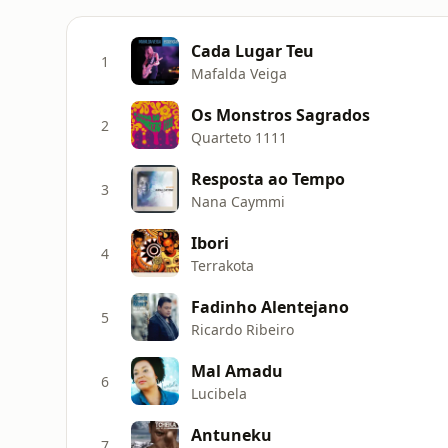
Cada Lugar Teu
1
Mafalda Veiga
Os Monstros Sagrados
2
Quarteto 1111
Resposta ao Tempo
3
Nana Caymmi
Ibori
4
Terrakota
Fadinho Alentejano
5
Ricardo Ribeiro
Mal Amadu
6
Lucibela
Antuneku
7