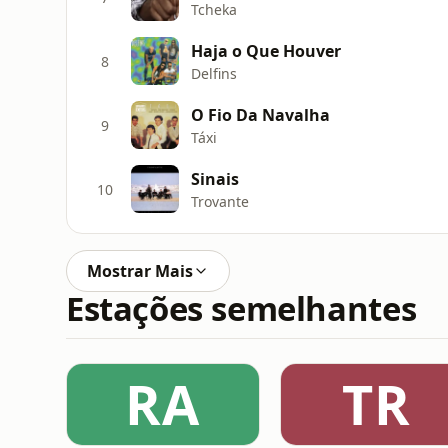
Tcheka
Haja o Que Houver
8
Delfins
O Fio Da Navalha
9
Táxi
Sinais
10
Trovante
Mostrar Mais
Estações semelhantes
RA
TR