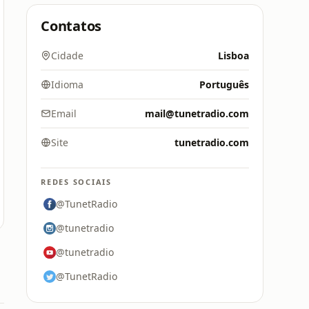
Contatos
Cidade
Lisboa
Idioma
Português
Email
mail@tunetradio.com
Site
tunetradio.com
REDES SOCIAIS
@TunetRadio
@tunetradio
@tunetradio
@TunetRadio