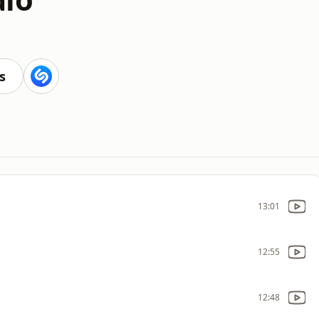
s
13:01
12:55
12:48