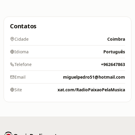
Contatos
Cidade
Coimbra
Idioma
Português
Telefone
+962647863
Email
miguelpedro51@hotmail.com
Site
xat.com/RadioPaixaoPelaMusica