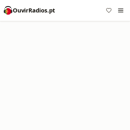
OuvirRadios.pt