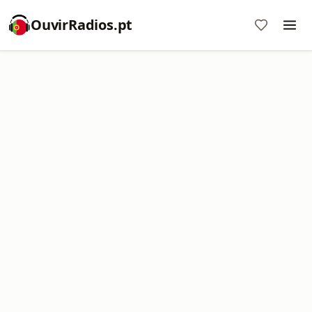
OuvirRadios.pt