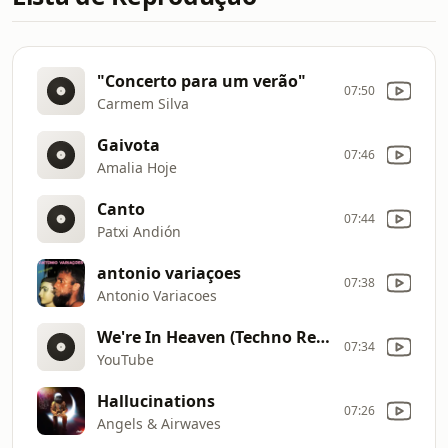
"Concerto para um verão"
07:50
Carmem Silva
Gaivota
07:46
Amalia Hoje
Canto
07:44
Patxi Andión
antonio variaçoes
07:38
Antonio Variacoes
We're In Heaven (Techno Remix) DJ Sammy
07:34
YouTube
Hallucinations
07:26
Angels & Airwaves