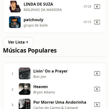
LINDA DE SUZA
07:24
BAILINHO DA MADEIRA
patchouly
07:15
grupo de baile
Ver Lista
Músicas Populares
Livin' On a Prayer
1
Bon Jovi
Heaven
2
Bryan Adams
Por Morrer Uma Andorinha
3
Carlos do Carmo & Camané