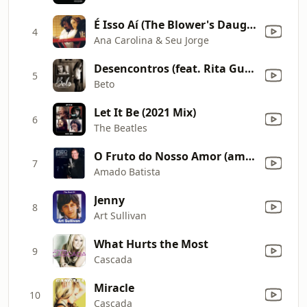
É Isso Aí (The Blower's Daughter) [Ao Vivo]
4
Ana Carolina & Seu Jorge
Desencontros (feat. Rita Guerra)
5
Beto
Let It Be (2021 Mix)
6
The Beatles
O Fruto do Nosso Amor (amor Perfeito)
7
Amado Batista
Jenny
8
Art Sullivan
What Hurts the Most
9
Cascada
Miracle
10
Cascada