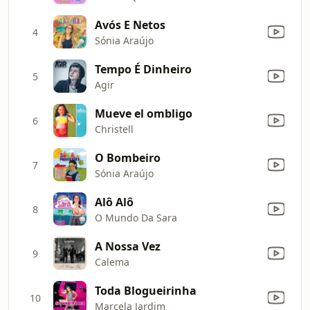
Avós E Netos
4
Sónia Araújo
Tempo É Dinheiro
5
Agir
Mueve el ombligo
6
Christell
O Bombeiro
7
Sónia Araújo
Alô Alô
8
O Mundo Da Sara
A Nossa Vez
9
Calema
Toda Blogueirinha
10
Marcela Jardim