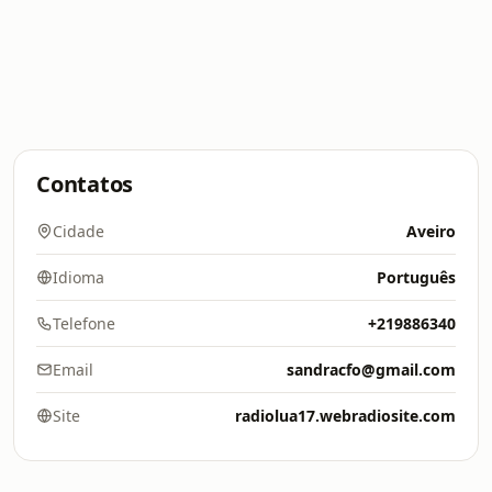
Contatos
Cidade
Aveiro
Idioma
Português
Telefone
+219886340
Email
sandracfo@gmail.com
Site
radiolua17.webradiosite.com