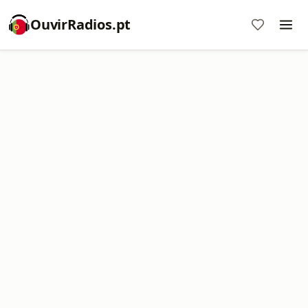
OuvirRadios.pt