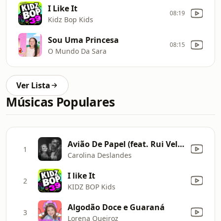
I Like It
08:19
Kidz Bop Kids
Sou Uma Princesa
08:15
O Mundo Da Sara
Ver Lista
Músicas Populares
Avião De Papel (feat. Rui Veloso)
1
Carolina Deslandes
I like It
2
KIDZ BOP Kids
Algodão Doce e Guaraná
3
Lorena Queiroz