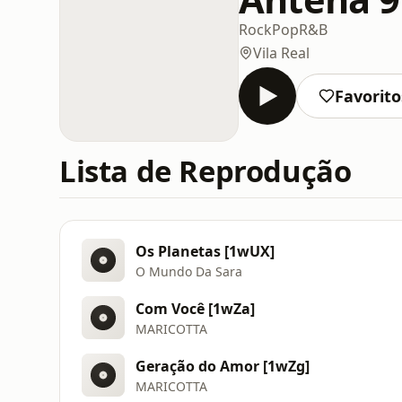
Rock
Pop
R&B
Vila Real
Favorito
Lista de Reprodução
Os Planetas [1wUX]
O Mundo Da Sara
Com Você [1wZa]
MARICOTTA
Geração do Amor [1wZg]
MARICOTTA