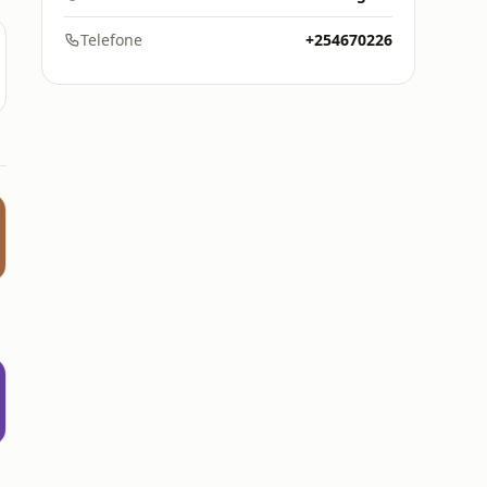
Telefone
+254670226