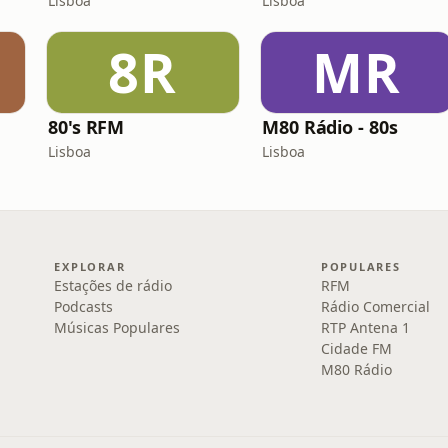
Lisboa
Lisboa
8R
MR
80's RFM
M80 Rádio - 80s
Lisboa
Lisboa
EXPLORAR
POPULARES
Estações de rádio
RFM
Podcasts
Rádio Comercial
Músicas Populares
RTP Antena 1
Cidade FM
M80 Rádio