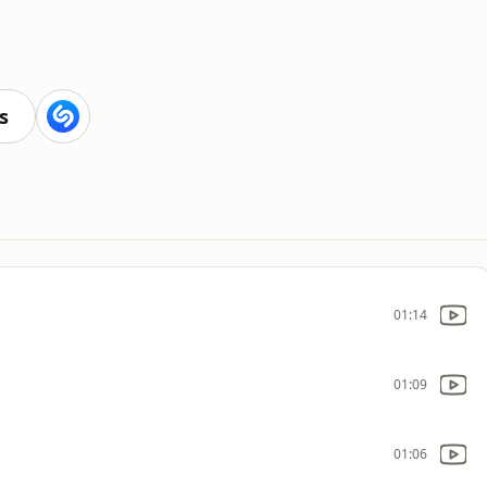
s
01:14
01:09
01:06