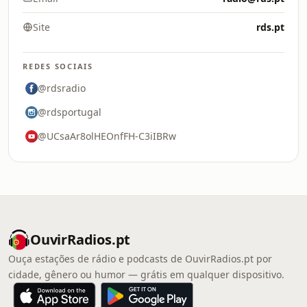
Site
rds.pt
REDES SOCIAIS
@rdsradio
@rdsportugal
@UCsaAr8olHEOnfFH-C3iIBRw
OuvirRadios.pt
Ouça estações de rádio e podcasts de OuvirRadios.pt por
cidade, gênero ou humor — grátis em qualquer dispositivo.