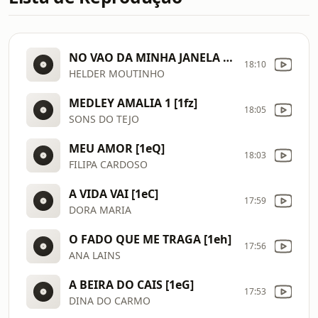
NO VAO DA MINHA JANELA [1eV]
18:10
HELDER MOUTINHO
MEDLEY AMALIA 1 [1fz]
18:05
SONS DO TEJO
MEU AMOR [1eQ]
18:03
FILIPA CARDOSO
A VIDA VAI [1eC]
17:59
DORA MARIA
O FADO QUE ME TRAGA [1eh]
17:56
ANA LAINS
A BEIRA DO CAIS [1eG]
17:53
DINA DO CARMO