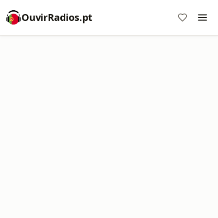
OuvirRadios.pt