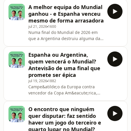
&eacute;poca nada de muito
A melhor equipa do Mundial
diferente. Quem pode sofrer &eacute;
ganhou - e Espanha venceu
Rodrigo Mora, o talentoso
mesmo de forma arrasadora
drag&atilde;o que tem cada vez
jul 21, 2026
1600
menos espa&ccedil;o para crescer.
Numa final do Mundial de 2026 em
Enquanto os azuis brancos t&ecirc;m
que a Argentina destruiu alguma da
uma identidade vincada, o Benfica
imagem que Lionel Scaloni deixou ao
lida com os erros na abordagem
longo do tempo, a Espanha confirmou
&agrave; temporada, lacunas que
Espanha ou Argentina,
a sua superioridade coletiva, num
est&atilde;o a pr
quem vencerá o Mundial?
Mundial tantas vezes marcado pelas
Antevisão de uma final que
figuras individuais. Tom&aacute;s da
promete ser épica
Cunha faz um rescaldo da final e do
jul 19, 2026
1882
pr&oacute;prio torneio, melhor dentro
Campe&atilde;o da Europa contra
dos est&aacute;dios do que fora
vencedor da Copa Am&eacute;rica,
deles. Emiss&atilde;o conduzida por
campe&atilde;o em t&iacute;tulo
L&iacute;dia
contra pot&ecirc;ncia moderna do
O encontro que ninguém
futebol, Messi contra o pa&iacute;s
quer disputar: faz sentido
que o acolheu. Rui Malheiro e
haver um jogo do terceiro e
Tom&aacute;s da Cunha
quarto lugar no Mundial?
lan&ccedil;am o jogo de Nova