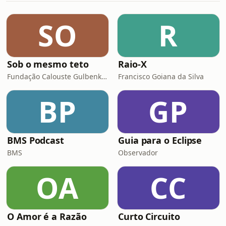
analisam o que pode marcar as
partidas. Emiss&atilde;o conduzida
SO
R
por Pedro Barata.See
omnystudio.com/listener for privacy
informa
Sob o mesmo teto
Raio-X
Fundação Calouste Gulbenkian
Francisco Goiana da Silva
BP
GP
BMS Podcast
Guia para o Eclipse
BMS
Observador
OA
CC
O Amor é a Razão
Curto Circuito