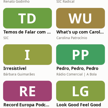
Renato Godinho
SIC Radical
TD
WU
Temos de Falar com Elas
What's up com Carolina Patrocínio
SIC
Carolina Patrocínio
I
PP
Irresistível
Pedro, Pedro, Pedro
Bárbara Guimarães
Rádio Comercial | A Bola
RE
LG
Record Europa Podcast
Look Good Feel Good