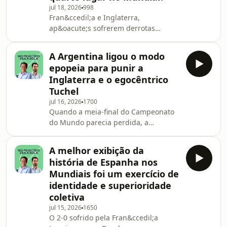
jul 18, 2026
998
J&eacute;rsia, um embate em que a
Fran&ccedil;a e Inglaterra,
for&ccedil;a coletiva espanhola
ap&oacute;s sofrerem derrotas
ser&aacute; oposto &agrave; alma
psicologicamente duras nas meias-
argentina, liderada por Leo.
finais, discutem a medalha de bronze
Emiss&atilde;o conduzida
A Argentina ligou o modo
em Miami. Com um calend&aacute;rio
epopeia para punir a
sobrecarregado e sem muitos
Inglaterra e o egocêntrico
aliciantes, Rui Malheiro e
Tuchel
Tom&aacute;s da Cunha debatem
jul 16, 2026
1700
sobre se esta partida continua a fazer
Quando a meia-final do Campeonato
sentido. Emiss&atilde;o conduzida por
do Mundo parecia perdida, a
Pedro BarataSee
Argentina relembrou que &eacute;
omnystudio.com/listener for privacy
movida a sofrimento. A Inglaterra
information.
A melhor exibição da
nunca pensou em ter a bola e limitou-
história de Espanha nos
se a tentar sobreviver &agrave;s
Mundiais foi um exercício de
amea&ccedil;as do advers&aacute;rio
identidade e superioridade
e aos tiros que Thomas Tuchel ia
coletiva
dando na pr&oacute;pria equipa.
Scaloni n&atilde;o fugiu muito ao
jul 15, 2026
1650
O 2-0 sofrido pela Fran&ccedil;a
gui&atilde;o dando azo a que a