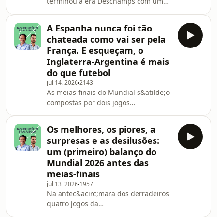
terminou a era Deschamps com uma
cultura de vit&oacute;ria da albice
derrota clara, marcada pelo
brilhantismo dos campe&otilde;es
A Espanha nunca foi tão
europeus e pelo grande n&iacute;vel
chateada como vai ser pela
de Rodri e Dani Olmo, candidatos a
França. E esqueçam, o
MVP do Mundial. Rui Malheiro e
Inglaterra-Argentina é mais
Tom&aacute;s da Cunha analisam o
do que futebol
desafio que deu o primeiro semi-
finalista do torneio. Emiss&atilde;o
jul 14, 2026
2143
As meias-finais do Mundial s&atilde;o
conduzida por Pedro BarataSee
compostas por dois jogos
omnystudio.com/listener for privacy
contrastantes. No Fran&ccedil;a-
inf
Espanha, nenhuma equipa
Os melhores, os piores, a
conseguir&aacute; dominar
surpresas e as desilusões:
completamente a outra. Por serem
um (primeiro) balanço do
mais completos, os gauleses podem
Mundial 2026 antes das
afligir La Roja, impossibilitando-a de
meias-finais
respirar sempre com bola. O
Inglaterra-Argentina n&atilde;o
jul 13, 2026
1957
Na antec&acirc;mara dos derradeiros
ser&aacute; uma obra de arte, mas
quatro jogos da
incid&ecirc;ncias n&atilde;o
competi&ccedil;&atilde;o, Rui
faltar&atilde;o. Ou Scalon