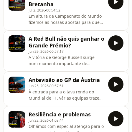
Bretanha
Hamilton? Toda a análise ao Grande
jul 2, 2026
00:54:52
Prémio da Grã-Bretanha com João
Em altura de Campeonato do Mundo
Carlos Costa, Lourenço Beirão da
fizemos as nossas apostas para quem
Veiga, Inês de Oliveira Martins e
irá estar melhor naquele que é o
moderação de Óscar Góis.
berço da F1. O circuito de Silverstone
A Red Bull não quis ganhar o
trará grandes desafios aos pilotos no
Grande Prémio?
que toca à gestão de energia e a
jun 29, 2026
00:57:17
pergunta que se coloca é quem irá
A vitória de George Russell surge
ficar por cima? Fica com a antevisão
num momento importante de
ao GP da Grã-Bretanha com João
recuperação do piloto britânico, fruto
Carlos Costa, Lourenço Beirão da
da astúcia na qualificação e da boa
Veiga, Miguel Roriz e moderação de
Antevisão ao GP da Áustria
gestão durante a corrida. Mas, terá a
Rúben Valente.
jun 25, 2026
00:57:51
Red Bull não querido ganhar o
À entrada para a oitava ronda do
Grande Prémio? Terá sido Antonelli o
Mundial de F1, várias equipas trazem
mais rápido num fim de semana em
atualizações para o Red Bull Ring.
que Leclerc e Lando foram desilusão?
Podemos ter surpresas naquela que é
Sem esquecer, claro, a batalha em
Resiliência e problemas
a corrida de casa da Red Bull? Fica
pista de Verstappen e Hamilton.
jun 22, 2026
01:03:44
com a antevisão ao Grande Prémio da
Olhámos com especial atenção para o
Áustria com João Carlos Costa,