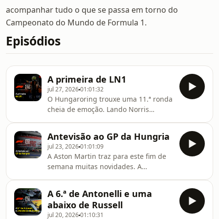
acompanhar tudo o que se passa em torno do
Campeonato do Mundo de Formula 1.
Episódios
A primeira de LN1
jul 27, 2026
01:01:32
O Hungaroring trouxe uma 11.ª ronda
cheia de emoção. Lando Norris
converteu a pole position conquistada
no sábado, em vitória, a primeira da
Antevisão ao GP da Hungria
temporada. A desistência de Oscar
jul 23, 2026
01:01:09
Piastri, mais penalizações para
A Aston Martin traz para este fim de
Hamilton e a resiliência de
semana muitas novidades. A
Verstappen. Com Nuno Pinto, João
Mercedes parte como favorita, após a
Carlos Costa, Henrique Chaves e
vitória de Antonelli, a Ferrari pode
moderação de Óscar Góis.
A 6.ª de Antonelli e uma
estar mais confortável no circuito de
abaixo de Russell
Hungaroring e a McLaren pode dar
jul 20, 2026
01:10:31
mais um passo em frente na