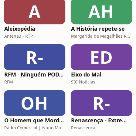
A
AH
Aleixopédia
A História repete-se
Antena3 - RTP
Margarida de Magalhães Ramalho e Lourenço Pereira Coutinho
R-
ED
RFM - Ninguém POD comigo
Eixo do Mal
RFM
SIC Notícias
OH
R-
O Homem que Mordeu o Cão
Renascença - Extremamente Desagradável
Rádio Comercial | Nuno Markl
Renascença