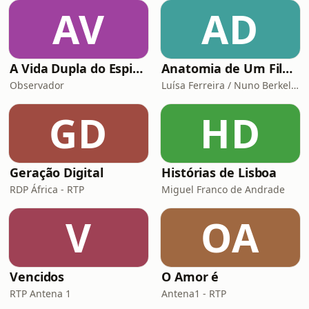
AV
AD
A Vida Dupla do Espião Traidor
Anatomia de Um Filme de Terror
Observador
Luísa Ferreira / Nuno Berkeley Cotter
GD
HD
Geração Digital
Histórias de Lisboa
RDP África - RTP
Miguel Franco de Andrade
V
OA
Vencidos
O Amor é
RTP Antena 1
Antena1 - RTP