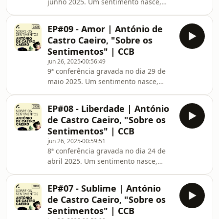
junho 2025. Um sentimento nasce,
cresce e morre. Qual é o sentido do
sentimento? Ele afeta-nos, seja
EP#09 - Amor | António de
através de uma pessoa ou de uma
Castro Caeiro, "Sobre os
circunstância, alegrando-nos ou
Sentimentos" | CCB
entristecendo-nos. Mas não só
jun 26, 2025
00:56:49
provoca impressões: também nos faz
9ª conferência gravada no dia 29 de
compreender quem somos. Nenhum
maio 2025. Um sentimento nasce,
sentimento é cego: faz ver e admite
cresce e morre. Qual é o sentido do
várias interpretações, tanto de
sentimento? Ele afeta-nos, seja
especialistas como de nós próprios
EP#08 - Liberdade | António
através de uma pessoa ou de uma
de Castro Caeiro, "Sobre os
circunstância, alegrando-nos ou
Sentimentos" | CCB
entristecendo-nos. Mas não só
jun 26, 2025
00:59:51
provoca impressões: também nos faz
8ª conferência gravada no dia 24 de
compreender quem somos. Nenhum
abril 2025. Um sentimento nasce,
sentimento é cego: faz ver e admite
cresce e morre. Qual é o sentido do
várias interpretações, tanto de
sentimento? Ele afeta-nos, seja
especialistas como de nós próprios.
EP#07 - Sublime | António
através de uma pessoa ou de uma
de Castro Caeiro, "Sobre os
circunstância, alegrando-nos ou
Sentimentos" | CCB
entristecendo-nos. Mas não só