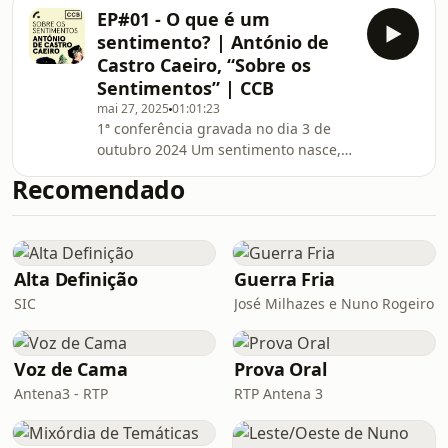
sentimento? Ele afeta-nos, seja
especialistas como de nós próprio
EP#01 - O que é um
através de uma pessoa ou de uma
sentimento? | António de
circunstância, alegrando-nos ou
Castro Caeiro, “Sobre os
entristecendo-nos. Mas não só
Sentimentos” | CCB
provoca impressões: também nos faz
mai 27, 2025
01:01:23
compreender quem somos. Nenhum
1ª conferência gravada no dia 3 de
sentimento é cego: faz ver e admite
outubro 2024 Um sentimento nasce,
várias interpretações, tanto de
cresce e morre. Qual é o sentido do
especialistas como de nós próprios
Recomendado
sentimento? Ele afeta-nos, seja
através de uma pessoa ou de uma
circunstância, alegrando-nos ou
entristecendo-nos. Mas não só
provoca impressões: também nos faz
Alta Definição
Guerra Fria
compreender quem somos. Nenhum
SIC
José Milhazes e Nuno Rogeiro
sentimento é cego: faz ver e admite
várias interpretações, tanto de
especialistas como de nós próprios.
Voz de Cama
Prova Oral
Antena3 - RTP
RTP Antena 3