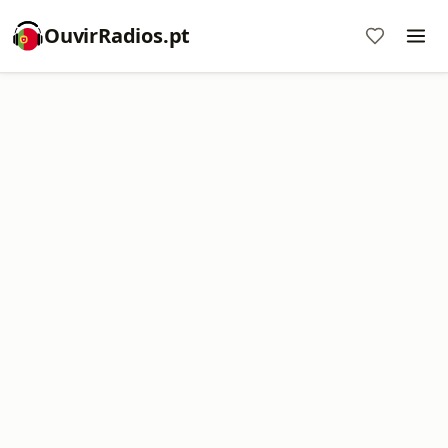
OuvirRadios.pt