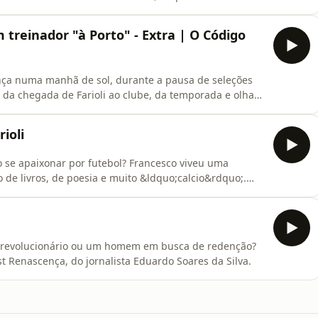
ade com uma proposta diferente: uma tese sobre como
o. Neste epis&oacute;dio, mergulhamos na tese
 treinador "à Porto" - Extra | O Código
nça numa manhã de sol, durante a pausa de seleções
es da chegada de Farioli ao clube, da temporada e olhar
rioli
;o se apaixonar por futebol? Francesco viveu uma
o de livros, de poesia e muito &ldquo;calcio&rdquo;.
aliano, Farioli ainda sonhou ser guarda-redes
ibuto: a altura. Os colegas de balne&aacute;rio
or revolucionário ou um homem em busca de redenção?
t Renascença, do jornalista Eduardo Soares da Silva.