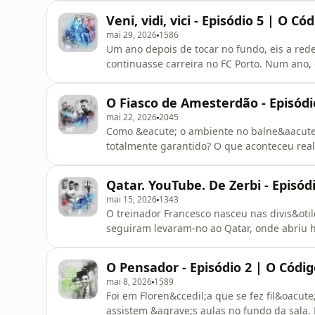
investigação às peripécias na costura das hi
Veni, vidi, vici - Episódio 5 | O Cód
mai 29, 2026
1586
Um ano depois de tocar no fundo, eis a re
continuasse carreira no FC Porto. Num ano,
ultrapassou os seus fantasmas, que voltaram
portas do Estádio do Dragão para revelar o
O Fiasco de Amesterdão - Episódio
treinador no clube e como chegou
mai 22, 2026
2045
Como &eacute; o ambiente no balne&aacute;
totalmente garantido? O que aconteceu rea
em que o Ajax perdeu o campeonato dos Pa&
t&iacute;tulo? Dos &ldquo;medos mais inter
Qatar. YouTube. De Zerbi - Episódi
at&eacute; aos azares do futebol,
mai 15, 2026
1343
O treinador Francesco nasceu nas divis&otil
seguiram levaram-no ao Qatar, onde abriu h
ao seu lado no FC Porto. Foi no M&eacute;di
v&iacute;deos sobre o lado t&aacute;tico do
O Pensador - Episódio 2 | O Código
gostou e contratou F
mai 8, 2026
1589
Foi em Floren&ccedil;a que se fez fil&oacute
assistem &agrave;s aulas no fundo da sala