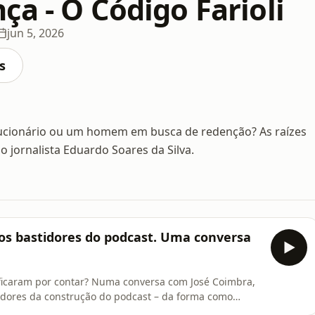
a - O Código Farioli
jun 5, 2026
s
olucionário ou um homem em busca de redenção? As raízes
 jornalista Eduardo Soares da Silva.
: os bastidores do podcast. Uma conversa
s ficaram por contar? Numa conversa com José Coimbra,
idores da construção do podcast – da forma como
o de Mourinho com Francesco Farioli, dos detalhes da