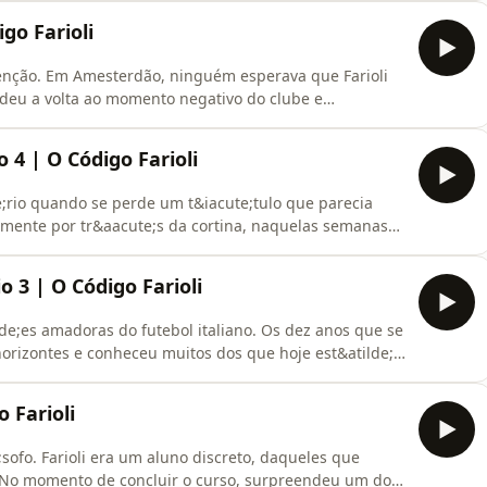
stórias.
igo Farioli
denção. Em Amesterdão, ninguém esperava que Farioli
 deu a volta ao momento negativo do clube e
 a pairar. Neste episódio, André Villas-Boas abre as
s bastidores da chegada de Farioli, o que mudou o
 4 | O Código Farioli
rio quando se perde um t&iacute;tulo que parecia
lmente por tr&aacute;s da cortina, naquelas semanas
iacute;ses Baixos? Era sequer suposto lutarem pelo
iores que n&atilde;o consegues ultrapassar&rdquo;
o 3 | O Código Farioli
de;es amadoras do futebol italiano. Os dez anos que se
orizontes e conheceu muitos dos que hoje est&atilde;o
o Oriente que decidiu come&ccedil;ar a partilhar
 jogo. O promissor treinador Roberto de Zerbi viu,
 Farioli
;sofo. Farioli era um aluno discreto, daqueles que
. No momento de concluir o curso, surpreendeu um dos