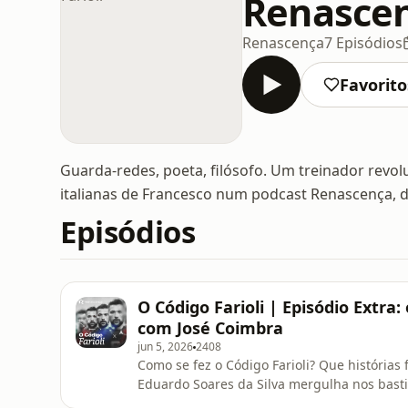
Renascenç
Renascença
7 Episódios
Favorito
Guarda-redes, poeta, filósofo. Um treinador rev
italianas de Francesco num podcast Renascença, do
Episódios
O Código Farioli | Episódio Extra
com José Coimbra
jun 5, 2026
2408
Como se fez o Código Farioli? Que história
Eduardo Soares da Silva mergulha nos bast
encontrou as personagens centrais à relaçã