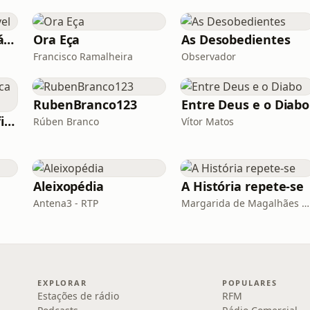
Alimentação Saudável
Ora Eça
As Desobedientes
Francisco Ramalheira
Observador
RubenBranco123
Entre Deus e o Diabo
Coisa Que Não Edifica Nem Destrói
Rúben Branco
Vítor Matos
Aleixopédia
A História repete-se
Antena3 - RTP
Margarida de Magalhães Ramalho e Lourenço Pereira Coutinho
EXPLORAR
POPULARES
Estações de rádio
RFM