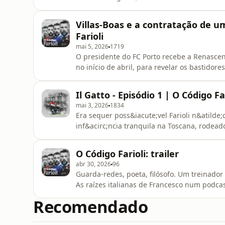
mais experientes professores da universid
o guarda-redes &eacute; um fil&oacute;sof
Villas-Boas e a contratação de um
&ldquo;A filosofia do jogo: a e
Farioli
mai 5, 2026
1719
O presidente do FC Porto recebe a Renasce
no início de abril, para revelar os bastidor
para o futuro do treinador italiano.
Il Gatto - Episódio 1 | O Código Fa
mai 3, 2026
1834
Era sequer poss&iacute;vel Farioli n&atilde
inf&acirc;ncia tranquila na Toscana, rodead
Inspirado pelos anos dourados do futebol it
profissional, mas faltava-lhe o principal atr
O Código Farioli: trailer
reconhecem-lhe a lideran&ccedi
abr 30, 2026
96
Guarda-redes, poeta, filósofo. Um treinad
As raízes italianas de Francesco num podcas
Recomendado