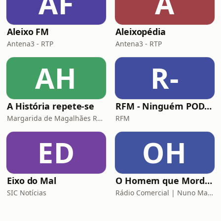
AF
A
Aleixo FM
Aleixopédia
Antena3 - RTP
Antena3 - RTP
AH
R-
A História repete-se
RFM - Ninguém POD comigo
Margarida de Magalhães Ramalho e Lourenço Pereira Coutinho
RFM
ED
OH
Eixo do Mal
O Homem que Mordeu o Cão
SIC Notícias
Rádio Comercial | Nuno Markl