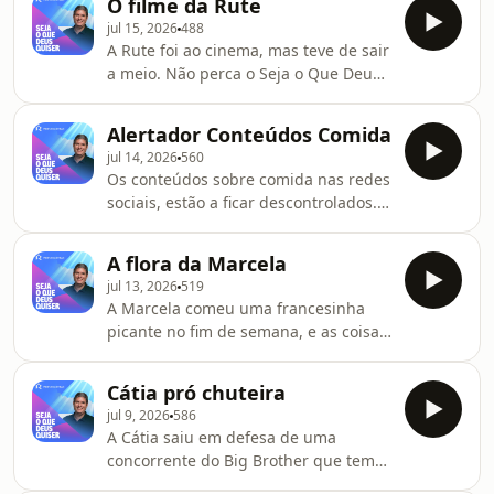
O filme da Rute
Deus Quiser de segunda a sexta por
jul 15, 2026
488
volta das 18h30 na Renascença e em
A Rute foi ao cinema, mas teve de sair
podcast, no YouTube ou em rr.pt
a meio. Não perca o Seja o Que Deus
Quiser de segunda a sexta por volta
das 18h30 na Renascença e em
Alertador Conteúdos Comida
podcast, no YouTube ou em rr.pt
jul 14, 2026
560
Os conteúdos sobre comida nas redes
sociais, estão a ficar descontrolados.
O Daniel Leitão explica porque é que
é urgente meter um travão nisto. Não
A flora da Marcela
perca o Seja o Que Deus Quiser de
jul 13, 2026
519
segunda a sexta por volta das 18h30
A Marcela comeu uma francesinha
na Renascença e em podcast, no
picante no fim de semana, e as coisas
YouTube ou em rr.pt
não correram nada bem. Não perca o
Seja o Que Deus Quiser de segunda a
Cátia pró chuteira
sexta por volta das 18h30 na
jul 9, 2026
586
Renascença e em podcast, no
A Cátia saiu em defesa de uma
YouTube ou em rr.pt
concorrente do Big Brother que tem
como sonho ser Maria Chuteira.