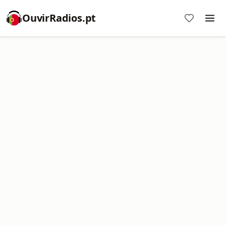
OuvirRadios.pt