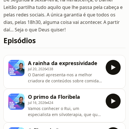
Leitão partilha tudo aquilo que lhe passa pela cabeça e
pelas redes sociais. A única garantia é que todos os
dias, pelas 18h30, alguma coisa vai acontecer. A partir
daí... Seja o que Deus quiser!
Episódios
A rainha da expressividade
jul 20, 2026
538
O Daniel apresenta-nos a melhor
criadora de conteúdos sobre comida.
A extremamente expressiva e criativa,
Marta. Não perca o Seja o Que Deus
O primo da Floribela
Quiser de segunda a sexta por volta
jul 16, 2026
424
das 18h30 na Renascença e em
Vamos conhecer o Rui, um
podcast, no YouTube ou em rr.pt
especialista em silvoterapia, que quer
tornar esta prática num movimento
sem igual. Não perca o Seja o Que