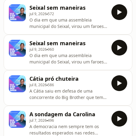
Seixal sem maneiras
jul 9, 2026
572
O dia em que uma assembleia
municipal do Seixal, virou um faroeste
das boas maneiras; Não perca o Seja
o Que Deus Quiser de segunda a
Seixal sem maneiras
sexta por volta das 18h30 na
jul 9, 2026
960
Renascença e em podcast, no
O dia em que uma assembleia
YouTube ou em rr.pt
municipal do Seixal, virou um faroeste
das boas maneiras; Não perca o Seja
o Que Deus Quiser de segunda a
Cátia pró chuteira
sexta por volta das 18h30 na
jul 8, 2026
586
Renascença e em podcast, no
A Cátia saiu em defesa de uma
YouTube ou em rr.pt
concorrente do Big Brother que tem
como sonho ser Maria Chuteira; Não
perca o Seja o Que Deus Quiser de
A sondagem da Carolina
segunda a sexta por volta das 18h30
jul 7, 2026
496
na Renascença e em podcast, no
A democracia nem sempre tem os
YouTube ou em rr.pt
resultados esperados nas redes