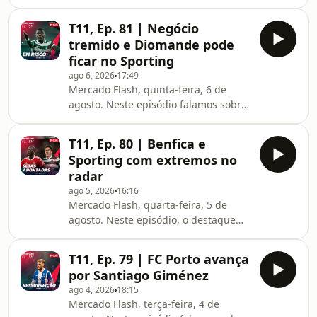
a vontade do Newcastle em arranjar
um sucessor para Bruno Guimarães
T11, Ep. 81 | Negócio
em Portugal. Rodri, Vinicius Júnior e
tremido e Diomande pode
Enzo Fernández também foram
ficar no Sporting
destaque no mercado internacional.
ago 6, 2026
17:49
Mercado Flash, quinta-feira, 6 de
agosto. Neste episódio falamos sobre
negócios de FC Porto, Sporting e
Benfica. Os leões estão a arrumar a
T11, Ep. 80 | Benfica e
casa, mas a possível saída de
Sporting com extremos no
Diomande, para o Nottingham Forest,
radar
sofreu um revés. No mercado
ago 5, 2026
16:16
internacional, o Real Madrid
Mercado Flash, quarta-feira, 5 de
oficializou Yan Diomande e pagou
agosto. Neste episódio, o destaque
mais de 120 milhões pelo jogador.
vai para dois extremos direitos na
mira de Benfica e Sporting. Mohamed
T11, Ep. 79 | FC Porto avança
Salah e Bruno Guimarães foram as
por Santiago Giménez
temáticas mais aprofundadas no
ago 4, 2026
18:15
panorama internacional.
Mercado Flash, terça-feira, 4 de