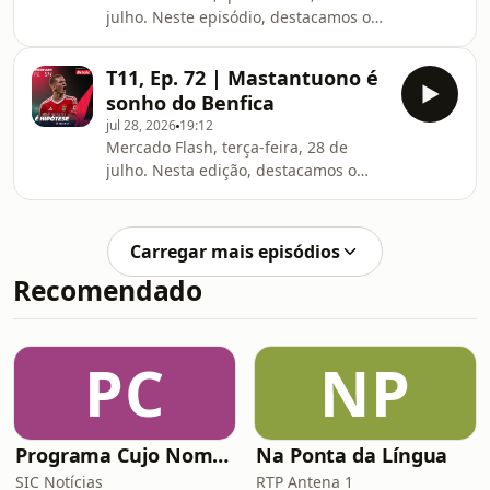
julho. Neste episódio, destacamos o
interesse do Al-Ittihad Jeddah por
Leandro Barreiro. A vontade do Real
T11, Ep. 72 | Mastantuono é
Madrid em garantir Rodri foi um dos
sonho do Benfica
grandes destaques do mercado
jul 28, 2026
19:12
internacional.
Mercado Flash, terça-feira, 28 de
julho. Nesta edição, destacamos o
nome de Mastantuono estar a ser
associado ao Benfica. As águias têm
um novo central como possível
Carregar mais episódios
reforço e Gustavo Sá vai ser vendido
Recomendado
por 20 milhões. No mercado
internacional, Gaitán vai voltar a
jogar.
PC
NP
Programa Cujo Nome Estamos Legalmente Impedidos de Dizer
Na Ponta da Língua
SIC Notícias
RTP Antena 1