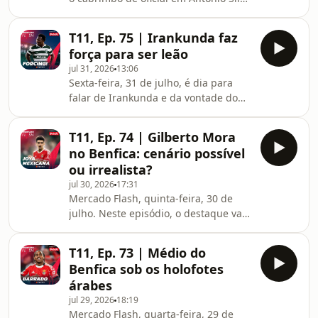
e de falar da possiblidade de
Bragança ir para a Grécia. Lá por fora,
T11, Ep. 75 | Irankunda faz
o destaque vai para Salah
força para ser leão
jul 31, 2026
13:06
Sexta-feira, 31 de julho, é dia para
falar de Irankunda e da vontade do
extremo em ser jogador do Sporting.
Há ainda muitas novidades no Minho,
T11, Ep. 74 | Gilberto Mora
em Guimarães e Braga. Lá por fora, o
no Benfica: cenário possível
destaque vai para os 90 milhões de
ou irrealista?
euros que o Arsenal vai pagar por um
jul 30, 2026
17:31
reforço
Mercado Flash, quinta-feira, 30 de
julho. Neste episódio, o destaque vai
para o eventual interesse do Benfica
em Gilberto Mora, jovem prodígio
T11, Ep. 73 | Médio do
mexicano. As múltiplas
Benfica sob os holofotes
movimentações na Premier League
árabes
também foram alvo de análise.
jul 29, 2026
18:19
Mercado Flash, quarta-feira, 29 de