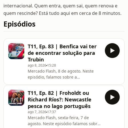
internacional. Quem entra, quem sai, quem renova e
quem rescinde? Está tudo aqui em cerca de 8 minutos.
Episódios
T11, Ep. 83 | Benfica vai ter
de encontrar solução para
Trubin
ago 8, 2026
15:28
Mercado Flash, 8 de agosto. Neste
episódio, falamos sobre a
possibilidade de Trubin abandonar o
Benfica, mas também sobre o ponto
T11, Ep. 82 | Froholdt ou
de situação do Chelsea sobre o Diogo
Richard Ríos?: Newcastle
Costa. No mercado internacional,
pesca no lago português
Mastantuono já tem clube.
ago 7, 2026
17:37
Mercado Flash, sexta-feira, 7 de
agosto. Neste episódio falamos sobre