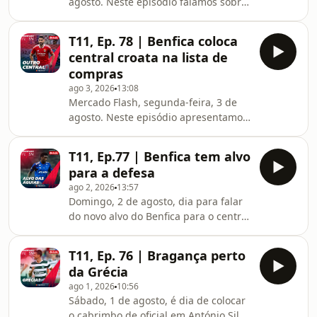
agosto. Neste episódio falamos sobre
a vontade do FC Porto em adquirir
Santiago Giménez, avançado
T11, Ep. 78 | Benfica coloca
mexicano do Milan. A saída de dois
central croata na lista de
atletas do Real Madrid para o Fulham
compras
foi a temática de destaque do
ago 3, 2026
13:08
mercado internacional.
Mercado Flash, segunda-feira, 3 de
agosto. Neste episódio apresentamos
um novo nome na lista de jogadores
que interessam ao Benfica, mas
T11, Ep.77 | Benfica tem alvo
também falamos sobre o Froholdt. No
para a defesa
mercado internacional, Florentino
ago 2, 2026
13:57
Luís vai trocar de clube em Inglaterra.
Domingo, 2 de agosto, dia para falar
do novo alvo do Benfica para o centro
da defesa, que joga no Cruzeiro. Nas
águias, há ainda novidades com
T11, Ep. 76 | Bragança perto
Ivanovic. Lá por fora, o destaque vai
da Grécia
para Pedro Neto e para o PSG.
ago 1, 2026
10:56
Sábado, 1 de agosto, é dia de colocar
o cabrimbo de oficial em António Silva