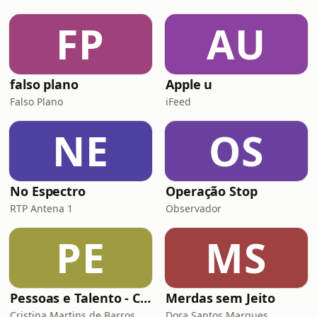
FP
AU
falso plano
Apple u
Falso Plano
iFeed
NE
OS
No Espectro
Operação Stop
RTP Antena 1
Observador
PE
MS
Pessoas e Talento - Conversas inspiradoras sobre gestão de pessoas
Merdas sem Jeito
Cristina Martins de Barros
Dora Santos Marques