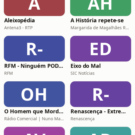
A
AH
Aleixopédia
A História repete-se
Antena3 - RTP
Margarida de Magalhães Ramalho e Lourenço Pereira Coutinho
R-
ED
RFM - Ninguém POD comigo
Eixo do Mal
RFM
SIC Notícias
OH
R-
O Homem que Mordeu o Cão
Renascença - Extremamente Desagradável
Rádio Comercial | Nuno Markl
Renascença