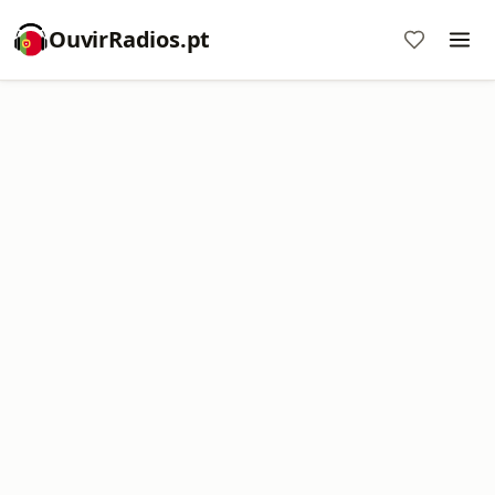
OuvirRadios.pt