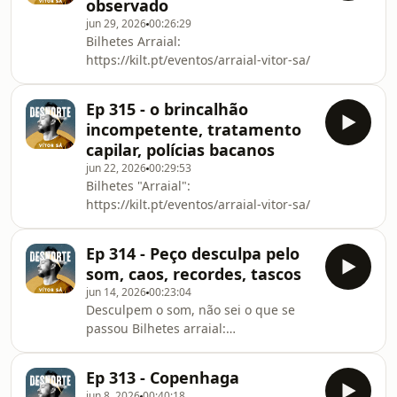
observado
jun 29, 2026
00:26:29
Bilhetes Arraial:
https://kilt.pt/eventos/arraial-vitor-sa/
Ep 315 - o brincalhão
incompetente, tratamento
capilar, polícias bacanos
jun 22, 2026
00:29:53
Bilhetes "Arraial":
https://kilt.pt/eventos/arraial-vitor-sa/
Ep 314 - Peço desculpa pelo
som, caos, recordes, tascos
jun 14, 2026
00:23:04
Desculpem o som, não sei o que se
passou Bilhetes arraial:
https://kilt.pt/eventos/arraial-vitor-sa/
Ep 313 - Copenhaga
jun 8, 2026
00:40:18