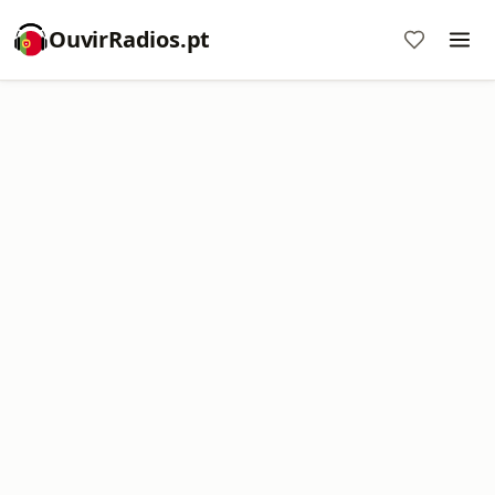
OuvirRadios.pt