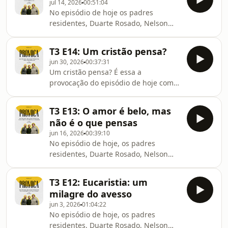
jul 14, 2026
00:51:04
🙏-⁠⁠⁠⁠⁠⁠#jesuitas⁠⁠⁠⁠⁠⁠ ⁠⁠⁠⁠⁠⁠⁠⁠⁠⁠⁠⁠#companhiadejesus⁠⁠⁠⁠⁠⁠ ⁠⁠⁠⁠⁠⁠#provocasj⁠⁠⁠⁠⁠⁠ ⁠⁠⁠⁠⁠⁠#podca
No episódio de hoje os padres
residentes, Duarte Rosado, Nelson
Faria e Samuel Beirão, falam-nos da
fé e do digital.
T3 E14: Um cristão pensa?
🙏-⁠⁠⁠⁠⁠⁠#jesuitas⁠⁠⁠⁠⁠⁠ ⁠⁠⁠⁠⁠⁠⁠⁠⁠⁠⁠⁠#companhiadejesus⁠⁠⁠⁠⁠⁠ ⁠⁠⁠⁠⁠⁠#provocasj⁠⁠⁠⁠⁠⁠ ⁠⁠⁠⁠⁠⁠#podca
jun 30, 2026
00:37:31
Um cristão pensa? É essa a
provocação do episódio de hoje com
os padres residentes, Duarte Rosado,
Nelson Faria e Samuel Beirão.
T3 E13: O amor é belo, mas
🙏-⁠⁠⁠⁠⁠#jesuitas⁠⁠⁠⁠⁠ ⁠⁠⁠⁠⁠⁠⁠⁠⁠#companhiadejesus⁠⁠⁠⁠⁠ ⁠⁠⁠⁠⁠#provocasj⁠⁠⁠⁠⁠ ⁠⁠⁠⁠⁠#podca
não é o que pensas
jun 16, 2026
00:39:10
No episódio de hoje, os padres
residentes, Duarte Rosado, Nelson
Faria e Samuel Beirão, falam-nos de
Castidade.
T3 E12: Eucaristia: um
🙏-⁠⁠⁠⁠#jesuitas⁠⁠⁠⁠ ⁠⁠⁠⁠⁠⁠#companhiadejesus⁠⁠⁠⁠ ⁠⁠⁠⁠#provocasj⁠⁠⁠⁠ ⁠⁠⁠⁠#podcas
milagre do avesso
jun 3, 2026
01:04:22
No episódio de hoje, os padres
residentes, Duarte Rosado, Nelson