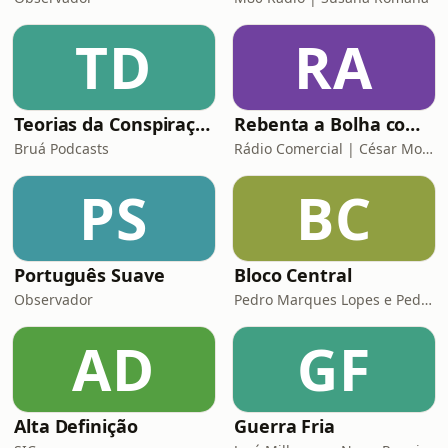
TD
RA
Teorias da Conspiração
Rebenta a Bolha com César Mourão
Bruá Podcasts
Rádio Comercial | César Mourão
PS
BC
Português Suave
Bloco Central
Observador
Pedro Marques Lopes e Pedro Siza Vieira
AD
GF
Alta Definição
Guerra Fria