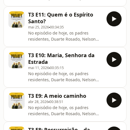
Faria e Samuel Beirão, falam-nos da
Eucaristia.
T3 E11: Quem é o Espírito
🙏-⁠⁠⁠⁠#jesuitas⁠⁠⁠⁠ ⁠⁠⁠⁠⁠⁠#companhiadejesus⁠⁠⁠⁠ ⁠⁠⁠⁠#provocasj⁠⁠⁠⁠ ⁠⁠⁠⁠#podcas
Santo?
mai 25, 2026
00:34:35
No episódio de hoje, os padres
residentes, Duarte Rosado, Nelson
Faria e Samuel Beirão, falam-nos
sobre o Espírito Santo.
T3 E10: Maria, Senhora da
🙏-⁠⁠⁠⁠#jesuitas⁠⁠⁠⁠ ⁠⁠⁠⁠⁠⁠#companhiadejesus⁠⁠⁠⁠ ⁠⁠⁠⁠#provocasj⁠⁠⁠⁠ ⁠⁠⁠⁠#podcas
Estrada
mai 11, 2026
00:35:15
No episódio de hoje, os padres
residentes, Duarte Rosado, Nelson
Faria e Samuel Beirão, falam-nos
sobre a devoção a Maria, mãe de
T3 E9: A meio caminho
Deus, mãe de todos nós.
abr 28, 2026
00:38:51
🙏-⁠⁠⁠⁠#jesuitas⁠⁠⁠⁠ ⁠⁠⁠⁠⁠⁠#companhiadejesus⁠⁠⁠⁠ ⁠⁠⁠⁠#provocasj⁠⁠⁠⁠ ⁠⁠⁠⁠#podcas
No episódio de hoje, os padres
residentes, Duarte Rosado, Nelson
Faria e Samuel Beirão, falam-nos
sobre peregrinar.
T3 E8: Ressurreição... da