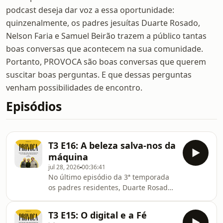
podcast deseja dar voz a essa oportunidade:
quinzenalmente, os padres jesuítas Duarte Rosado,
Nelson Faria e Samuel Beirão trazem a público tantas
boas conversas que acontecem na sua comunidade.
Portanto, PROVOCA são boas conversas que querem
suscitar boas perguntas. E que dessas perguntas
venham possibilidades de encontro.
Episódios
T3 E16: A beleza salva-nos da
máquina
jul 28, 2026
00:36:41
No último episódio da 3ª temporada
os padres residentes, Duarte Rosado,
Nelson Faria e Samuel Beirão, falam-
nos da beleza e de como ela nos pode
T3 E15: O digital e a Fé
salvar.