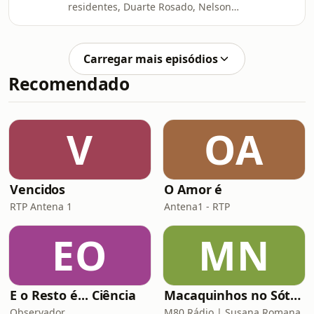
residentes, Duarte Rosado, Nelson
Faria e Samuel Beirão, falam-nos do
discernimento dos espíritos e
aparência de bem.
Carregar mais episódios
🙏-⁠⁠⁠⁠#jesuitas⁠⁠⁠⁠ ⁠⁠⁠⁠⁠⁠#companhiadejesus⁠⁠⁠⁠ ⁠⁠⁠⁠#provocasj⁠⁠⁠⁠ ⁠⁠⁠⁠#podcas
Recomendado
V
OA
Vencidos
O Amor é
RTP Antena 1
Antena1 - RTP
EO
MN
E o Resto é... Ciência
Macaquinhos no Sótão
Observador
M80 Rádio | Susana Romana