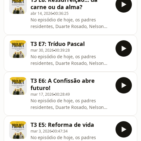
🙏-⁠⁠⁠⁠#jesuitas⁠⁠⁠⁠ ⁠⁠⁠⁠⁠⁠#companhiadejesus⁠⁠⁠⁠ ⁠⁠⁠⁠#provocasj⁠⁠⁠⁠ ⁠⁠⁠⁠#podcas
carne ou da alma?
abr 14, 2026
00:36:25
No episódio de hoje, os padres
residentes, Duarte Rosado, Nelson
Faria e Samuel Beirão, falam-nos
sobre a Ressureição.
T3 E7: Tríduo Pascal
🙏-⁠⁠⁠⁠#jesuitas⁠⁠⁠⁠ ⁠⁠⁠⁠⁠⁠#companhiadejesus⁠⁠⁠⁠ ⁠⁠⁠⁠#provocasj⁠⁠⁠⁠ ⁠⁠⁠⁠#podcas
mar 30, 2026
00:39:28
No episódio de hoje, os padres
residentes, Duarte Rosado, Nelson
Faria e Samuel Beirão, falam-nos do
Tríduo Pascal.
T3 E6: A Confissão abre
🙏-⁠⁠⁠⁠#jesuitas⁠⁠⁠⁠ ⁠⁠⁠⁠⁠⁠#companhiadejesus⁠⁠⁠⁠ ⁠⁠⁠⁠#provocasj⁠⁠⁠⁠ ⁠⁠⁠⁠#podcas
futuro!
mar 17, 2026
00:28:49
No episódio de hoje, os padres
residentes, Duarte Rosado, Nelson
Faria e Samuel Beirão, falam-nos
sobre a Confissão, e de como ela pode
T3 E5: Reforma de vida
abrir futuro.
mar 3, 2026
00:47:34
🙏-⁠⁠⁠⁠#jesuitas⁠⁠⁠⁠ ⁠⁠⁠⁠⁠⁠#companhiadejesus⁠⁠⁠⁠ ⁠⁠⁠⁠#provocasj⁠⁠⁠⁠ ⁠⁠⁠⁠#podcas
No episódio de hoje, os padres