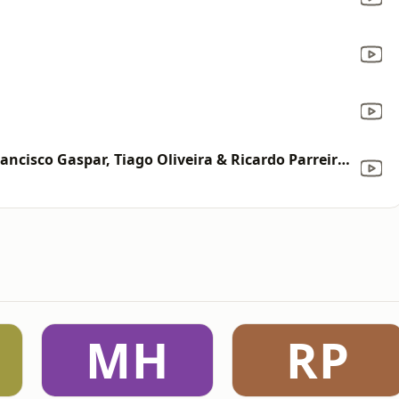
Vieste do Fim do Mundo (feat. Francisco Gaspar, Tiago Oliveira & Ricardo Parreira)
MH
RP