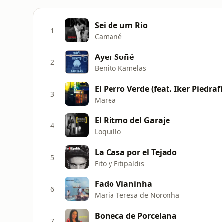
Sei de um Rio
1
Camané
Ayer Soñé
2
Benito Kamelas
El Perro Verde (feat. Iker Piedraf
3
Marea
El Ritmo del Garaje
4
Loquillo
La Casa por el Tejado
5
Fito y Fitipaldis
Fado Vianinha
6
Maria Teresa de Noronha
Boneca de Porcelana
7