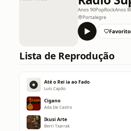
Anos 90
Pop
Rock
Anos 8
Portalegre
Favorito
Lista de Reprodução
Até o Rei ia ao Fado
Luís Capão
Cigano
Ada De Castro
Ikusi Arte
Berri Txarrak