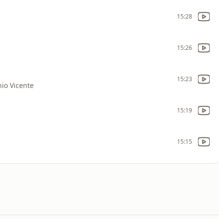
15:28
15:26
15:23
io Vicente
15:19
15:15