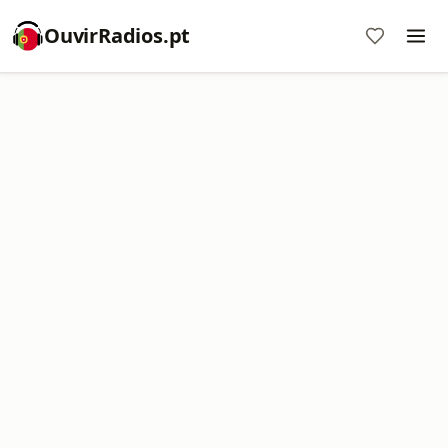
OuvirRadios.pt